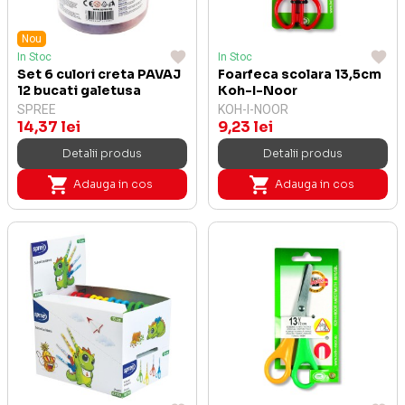
Nou
In Stoc
In Stoc
Set 6 culori creta PAVAJ
Foarfeca scolara 13,5cm
12 bucati galetusa
Koh-I-Noor
SPREE
KOH-I-NOOR
14,37 lei
9,23 lei
Detalii produs
Detalii produs
Adauga in cos
Adauga in cos