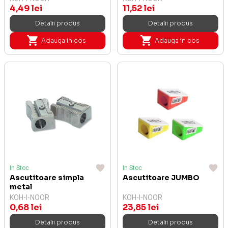
4,49 lei
11,52 lei
Detalii produs
Detalii produs
Adauga in cos
Adauga in cos
In Stoc
In Stoc
Ascutitoare simpla
Ascutitoare JUMBO
metal
KOH-I-NOOR
KOH-I-NOOR
0,68 lei
23,85 lei
Detalii produs
Detalii produs