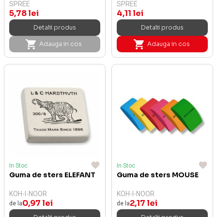
SPREE
SPREE
5,78 lei
4,11 lei
Detalii produs
Detalii produs
Adauga in cos
Adauga in cos
In Stoc
In Stoc
Guma de sters ELEFANT
Guma de sters MOUSE
KOH-I-NOOR
KOH-I-NOOR
0,97 lei
2,17 lei
de la
de la