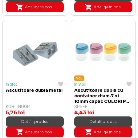
Adauga in cos
Adauga in cos
Nou
In Stoc
In Stoc
Ascutitoare dubla metal
Ascutitoare dubla cu
container diam.7 si
10mm capac CULORI P...
KOH-I-NOOR
SPREE
5,76 lei
4,43 lei
Detalii produs
Detalii produs
Adauga in cos
Adauga in cos