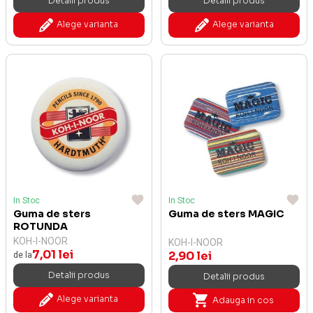
Detalii produs
Detalii produs
Alege varianta
Alege varianta
In Stoc
In Stoc
Guma de sters
Guma de sters MAGIC
ROTUNDA
KOH-I-NOOR
KOH-I-NOOR
7,01 lei
2,90 lei
de la
Detalii produs
Detalii produs
Alege varianta
Adauga in cos