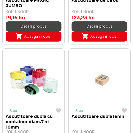
Ascutitoare MAGIC
Ascutitoare de birou
JUMBO
KOH-I-NOOR
KOH-I-NOOR
19,16 lei
123,23 lei
Detalii produs
Detalii produs
Adauga in cos
Adauga in cos
In Stoc
In Stoc
Ascutitoare dubla cu
Ascutitoare dubla lemn
container diam.7 si
10mm
KOH-I-NOOR
KOH-I-NOOR