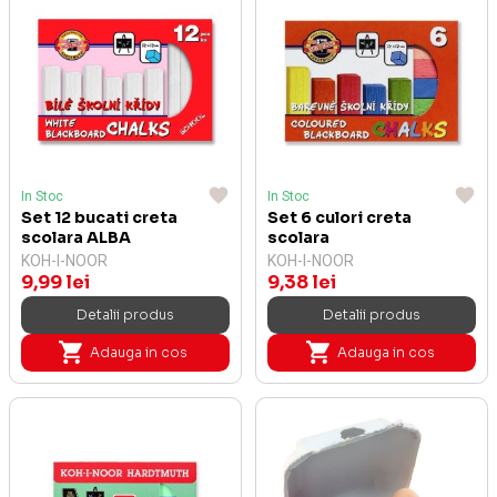
In Stoc
In Stoc
Set 12 bucati creta
Set 6 culori creta
scolara ALBA
scolara
KOH-I-NOOR
KOH-I-NOOR
9,99 lei
9,38 lei
Detalii produs
Detalii produs
Adauga in cos
Adauga in cos