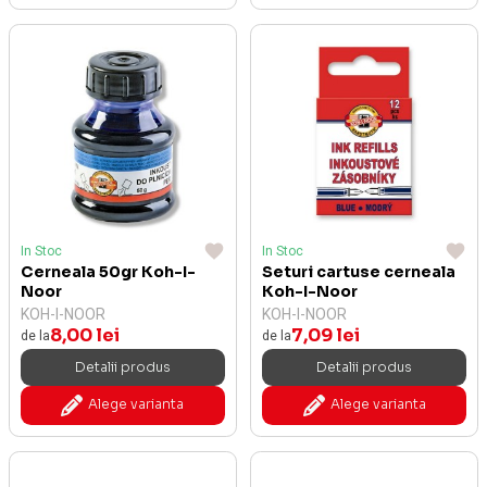
In Stoc
In Stoc
Cerneala 50gr Koh-I-
Seturi cartuse cerneala
Noor
Koh-I-Noor
KOH-I-NOOR
KOH-I-NOOR
8,00 lei
7,09 lei
de la
de la
Detalii produs
Detalii produs
Alege varianta
Alege varianta