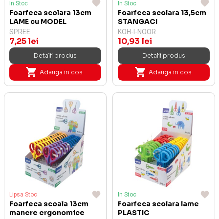
In Stoc
In Stoc
Foarfeca scolara 13cm
Foarfeca scolara 13,5cm
LAME cu MODEL
STANGACI
SPREE
KOH-I-NOOR
7,25 lei
10,93 lei
Detalii produs
Detalii produs
Adauga in cos
Adauga in cos
Lipsa Stoc
In Stoc
Foarfeca scoala 13cm
Foarfeca scolara lame
manere ergonomice
PLASTIC