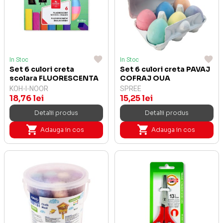
In Stoc
In Stoc
Set 6 culori creta
Set 6 culori creta PAVAJ
scolara FLUORESCENTA
COFRAJ OUA
KOH-I-NOOR
SPREE
18,76 lei
15,25 lei
Detalii produs
Detalii produs
Adauga in cos
Adauga in cos