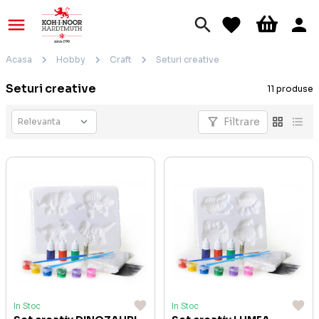
Acasa
Hobby
Craft
Seturi creative
Seturi creative
11 produse
Filtrare
In Stoc
In Stoc