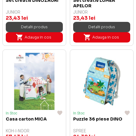
Set creativ DINOZAURI
Set creativ LUMEA
APELOR
JUNIOR
JUNIOR
23,43 lei
23,43 lei
Detalii produs
Detalii produs
Adauga in cos
Adauga in cos
In Stoc
In Stoc
Casa carton MICA
Puzzle 36 piese DINO
KOH-I-NOOR
SPREE