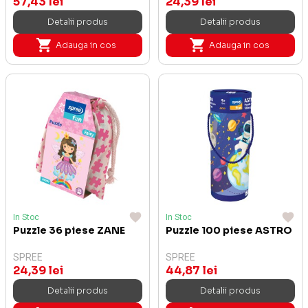
57,43 lei
24,39 lei
Detalii produs
Detalii produs
Adauga in cos
Adauga in cos
In Stoc
In Stoc
Puzzle 36 piese ZANE
Puzzle 100 piese ASTRO
SPREE
SPREE
24,39 lei
44,87 lei
Detalii produs
Detalii produs