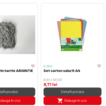
In Stoc
in hartie ARGINTIE
Set carton valurit A4
KOH-I-NOOR
8,71 lei
alii produs
Detalii produs
dauga in cos
Adauga in cos