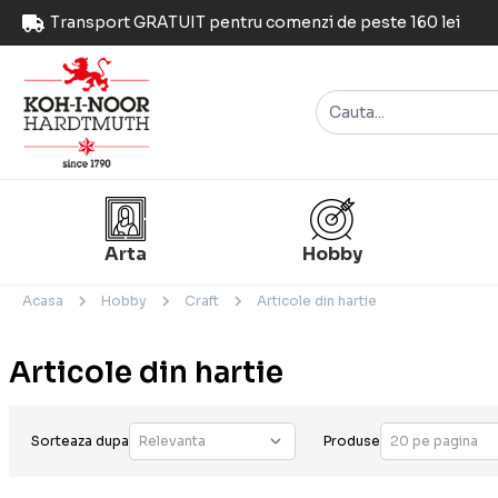
Transport GRATUIT pentru comenzi de peste 160 lei
Arta
Hobby
Acasa
Hobby
Craft
Articole din hartie
Articole din hartie
Sorteaza dupa
Produse