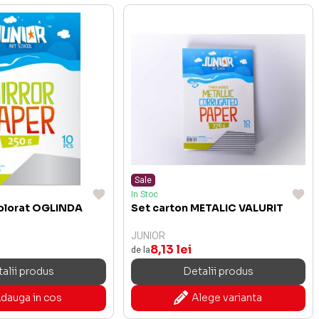
Sale
In Stoc
colorat OGLINDA
Set carton METALIC VALURIT
JUNIOR
8,13 lei
de la
alii produs
Detalii produs
dauga in cos
Alege varianta