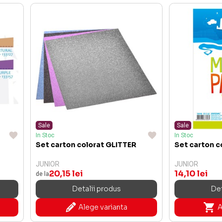
Sale
Sale
In Stoc
In Stoc
Set carton colorat GLITTER
Set carton 
JUNIOR
JUNIOR
20,15 lei
14,10 lei
de la
Detalii produs
Det
Alege varianta
A