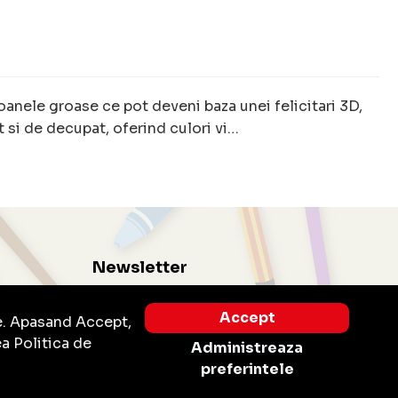
artoanele groase ce pot deveni baza unei felicitari 3D,
t si de decupat, oferind culori vi…
Newsletter
Abonati-va la newsletter-ul nostru pentru a
Accept
e. Apasand Accept,
putea fi la curent cu noutatile si promotiile
ea Politica de
noastre.
Administreaza
preferintele