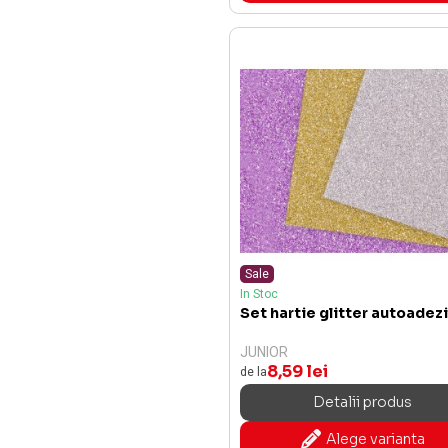
Sale
In Stoc
Set hartie glitter autoadez
JUNIOR
8,59 lei
de la
Detalii produs
Alege varianta