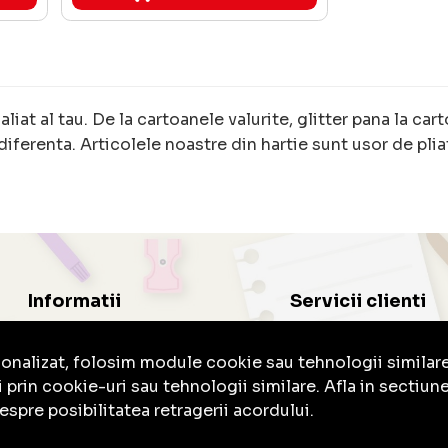
 aliat al tau. De la cartoanele valurite, glitter pana la c
diferenta. Articolele noastre din hartie sunt usor de plia
Informatii
Servicii clienti
Oferte speciale
Despre noi
sonalizat, folosim module cookie sau tehnologii similar
Cum cumpar
Contact
 prin cookie-uri sau tehnologii similare. Afla in sectiun
Termeni si conditii de utilizare
Avantaje
ANPC
Blog
spre posibilitatea retragerii acordului.
Politica de confidentialitate
Cerere de retur