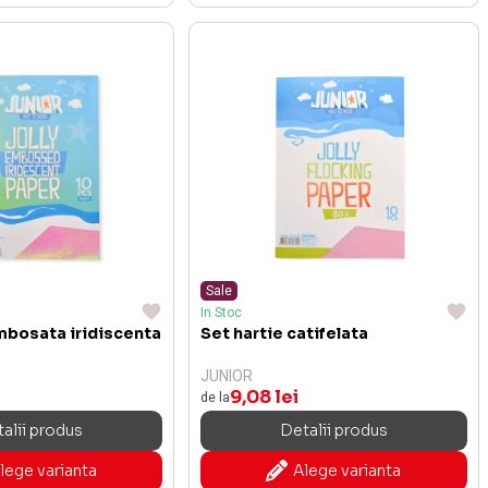
Sale
In Stoc
mbosata iridiscenta
Set hartie catifelata
JUNIOR
9,08 lei
de la
alii produs
Detalii produs
lege varianta
Alege varianta