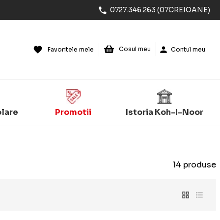
0727.346.263 (07CREIOANE)
Cosul meu
Favoritele mele
Contul meu
olare
Promotii
Istoria Koh-I-Noor
14 produse