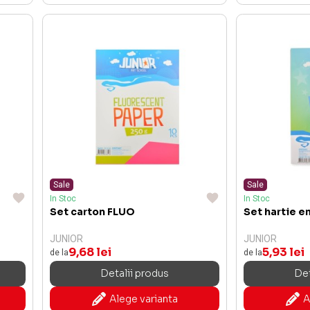
Sale
Sale
In Stoc
In Stoc
Set carton FLUO
Set hartie e
JUNIOR
JUNIOR
9,68 lei
5,93 lei
de la
de la
Detalii produs
Det
Alege varianta
A