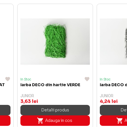
In Stoc
In Stoc
SAT
Iarba DECO din hartie VERDE
Iarba DECO d
JUNIOR
JUNIOR
3,63 lei
4,24 lei
Detalii produs
Det
Adauga in cos
A