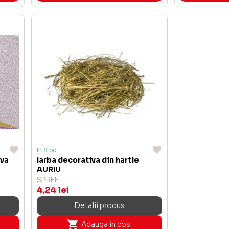
In Stoc
iva
Iarba decorativa din hartie
AURIU
SPREE
4,24 lei
Detalii produs
Adauga in cos