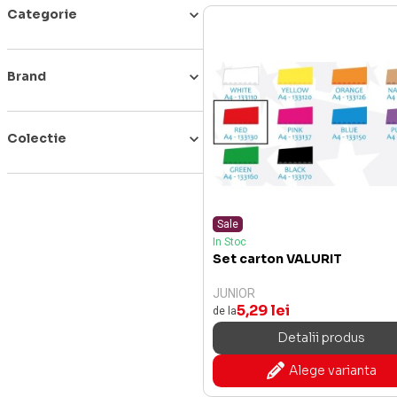
Categorie
Brand
Colectie
Sale
In Stoc
Set carton VALURIT
JUNIOR
5,29 lei
de la
Detalii produs
Alege varianta