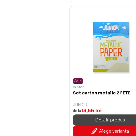
Sale
In Stoc
Set carton metalic 2 FETE
JUNIOR
13,56 lei
de la
Detalii produs
Alege varianta