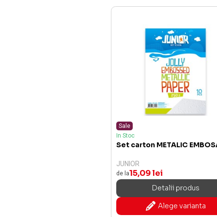
Sale
In Stoc
Set carton METALIC EMBO
JUNIOR
15,09 lei
de la
Detalii produs
Alege varianta