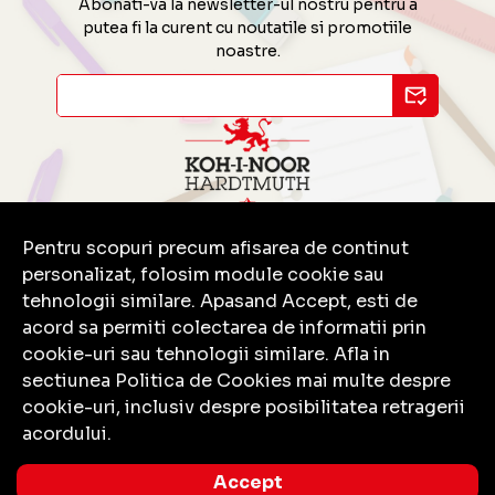
Abonati-va la newsletter-ul nostru pentru a
putea fi la curent cu noutatile si promotiile
noastre.
Pentru scopuri precum afisarea de continut
Contact
personalizat, folosim module cookie sau
Informatii
tehnologii similare. Apasand Accept, esti de
Servicii clienti
acord sa permiti colectarea de informatii prin
cookie-uri sau tehnologii similare. Afla in
sectiunea Politica de Cookies mai multe despre
cookie-uri, inclusiv despre posibilitatea retragerii
acordului.
© Copyright 2026 Koh-I-Noor.
Toate drepturile rezervate.
Accept