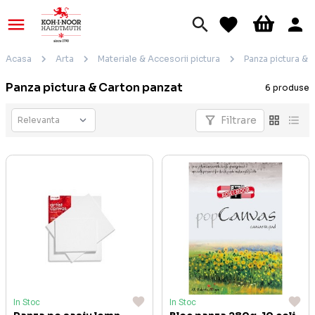
Acasa
Arta
Materiale & Accesorii pictura
Panza pictura & 
Panza pictura & Carton panzat
6 produse
Filtrare
In Stoc
In Stoc