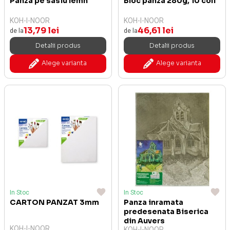
Panza pe sasiu lemn
Bloc panza 280g, 10 coli
KOH-I-NOOR
KOH-I-NOOR
13,79 lei
46,61 lei
de la
de la
Detalii produs
Detalii produs
Alege varianta
Alege varianta
In Stoc
In Stoc
CARTON PANZAT 3mm
Panza inramata
predesenata Biserica
din Auvers
KOH-I-NOOR
KOH-I-NOOR