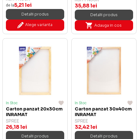
5,21 lei
35,88 lei
de la
Detalii produs
Detalii produs
Alege varianta
Adauga in cos
In Stoc
In Stoc
Carton panzat 20x30cm
Carton panzat 30x40cm
INRAMAT
INRAMAT
SPREE
SPREE
26,18 lei
32,42 lei
Detalii produs
Detalii produs