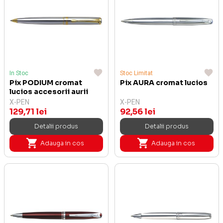
In Stoc
Stoc Limitat
Pix PODIUM cromat
Pix AURA cromat lucios
lucios accesorii aurii
X-PEN
X-PEN
129,71 lei
92,56 lei
Detalii produs
Detalii produs
Adauga in cos
Adauga in cos