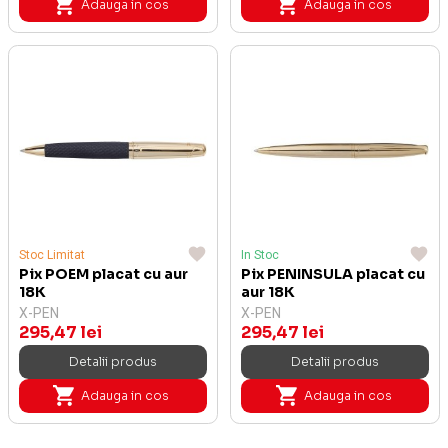
Adauga in cos
Adauga in cos
Stoc Limitat
In Stoc
Pix POEM placat cu aur
Pix PENINSULA placat cu
18K
aur 18K
X-PEN
X-PEN
295,47 lei
295,47 lei
Detalii produs
Detalii produs
Adauga in cos
Adauga in cos