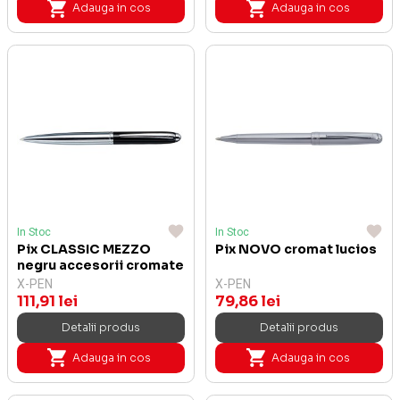
Adauga in cos
Adauga in cos
In Stoc
In Stoc
Pix CLASSIC MEZZO
Pix NOVO cromat lucios
negru accesorii cromate
X-PEN
X-PEN
111,91 lei
79,86 lei
Detalii produs
Detalii produs
Adauga in cos
Adauga in cos