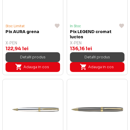
Stoc Limitat
In Stoc
Pix AURA grena
Pix LEGEND cromat
lucios
X-PEN
X-PEN
122,94 lei
136,16 lei
Detalii produs
Detalii produs
Adauga in cos
Adauga in cos