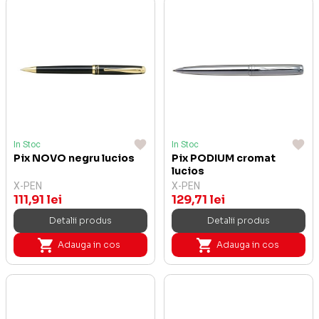
In Stoc
In Stoc
Pix NOVO negru lucios
Pix PODIUM cromat
lucios
X-PEN
X-PEN
111,91 lei
129,71 lei
Detalii produs
Detalii produs
Adauga in cos
Adauga in cos