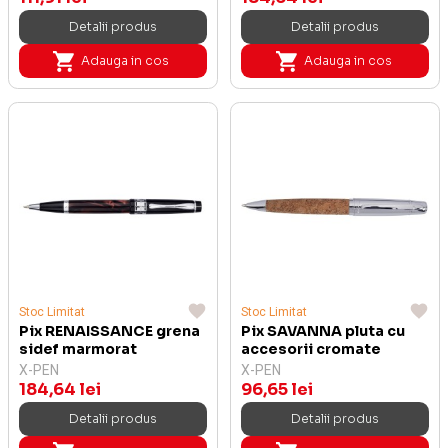
Detalii produs
Detalii produs
Adauga in cos
Adauga in cos
Stoc Limitat
Stoc Limitat
Pix RENAISSANCE grena
Pix SAVANNA pluta cu
sidef marmorat
accesorii cromate
X-PEN
X-PEN
184,64 lei
96,65 lei
Detalii produs
Detalii produs