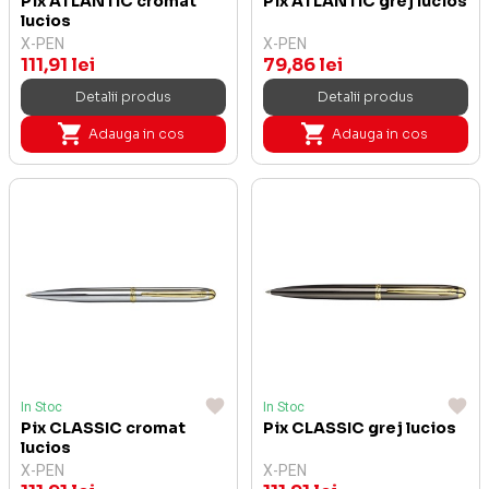
Pix ATLANTIC cromat
Pix ATLANTIC grej lucios
lucios
X-PEN
X-PEN
111,91 lei
79,86 lei
Detalii produs
Detalii produs
Adauga in cos
Adauga in cos
In Stoc
In Stoc
Pix CLASSIC cromat
Pix CLASSIC grej lucios
lucios
X-PEN
X-PEN