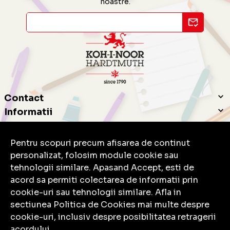
noastre.
Contact
Informatii
Servicii clienti
Pentru scopuri precum afisarea de continut
personalizat, folosim module cookie sau
tehnologii similare. Apasand Accept, esti de
acord sa permiti colectarea de informatii prin
cookie-uri sau tehnologii similare. Afla in
© Copyright 2026 Koh-I-Noor.
Toate drepturile rezervate.
sectiunea Politica de Cookies mai multe despre
cookie-uri, inclusiv despre posibilitatea retragerii
acordului.