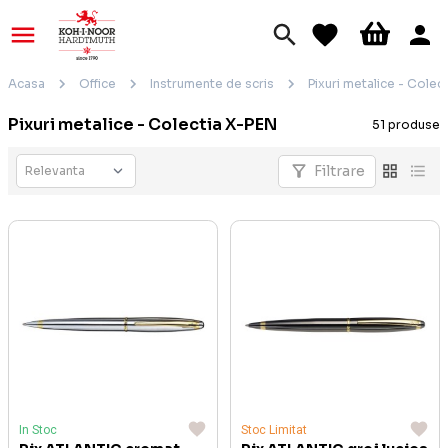
Acasa
Office
Instrumente de scris
Pixuri metalice - Colec
Pixuri metalice - Colectia X-PEN
51 produse
Filtrare
In Stoc
Stoc Limitat