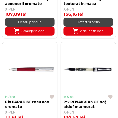
accesorii cromate
texturat in masa
X-PEN
X-PEN
107,09 lei
136,16 lei
Detalii produs
Detalii produs
Adauga in cos
Adauga in cos
In Stoc
In Stoc
Pix PARADISE rosu acc
Pix RENAISSANCE bej
cromate
sidef marmorat
X-PEN
X-PEN
111,91 lei
184,64 lei