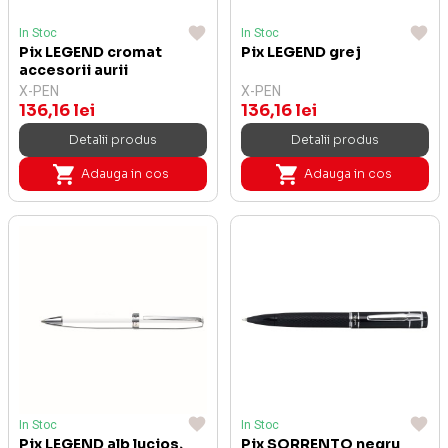
In Stoc
In Stoc
Pix LEGEND cromat
Pix LEGEND grej
accesorii aurii
X-PEN
X-PEN
136,16 lei
136,16 lei
Detalii produs
Detalii produs
Adauga in cos
Adauga in cos
In Stoc
In Stoc
Pix LEGEND alb lucios,
Pix SORRENTO negru