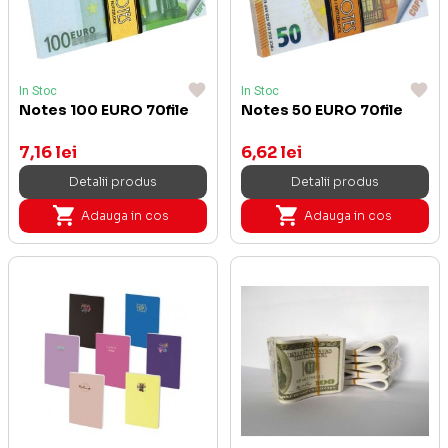
In Stoc
In Stoc
Notes 100 EURO 70file
Notes 50 EURO 70file
7,16 lei
6,62 lei
Detalii produs
Detalii produs
Adauga in cos
Adauga in cos