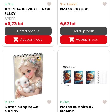
In Stoc
Stoc Limitat
AGENDA A5 PASTEL POP
Notes 100 USD
FLEXY
SPREE
43,73 lei
6,62 lei
Detalii produs
Detalii produs
Adauga in cos
Adauga in cos
In Stoc
In Stoc
Notes cu spira A6
Notes cu spira A7
NANDY
NANDY