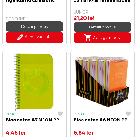
Agenda A6 cu elastic
Jurnal PAIETE reversibile
JUNIOR
21,20 lei
CONCORDE
Detalii produs
Detalii produs
Alege varianta
Adauga in cos
In Stoc
In Stoc
Bloc notes A7 NEON PP
Bloc notes A6 NEON PP
4,46 lei
6,84 lei