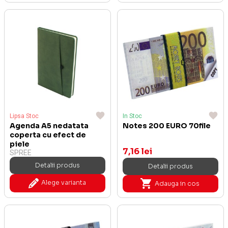
Lipsa Stoc
In Stoc
Agenda A5 nedatata
Notes 200 EURO 70file
coperta cu efect de
piele
7,16 lei
SPREE
Detalii produs
Detalii produs
Alege varianta
Adauga in cos