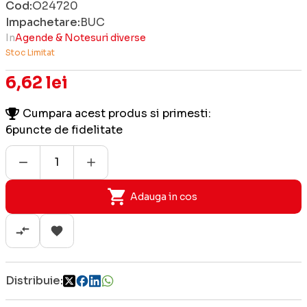
Cod:
O24720
Impachetare:
BUC
In
Agende & Notesuri diverse
Stoc Limitat
6,62 lei
Cumpara acest produs si primesti:
6
puncte de fidelitate
Adauga in cos
Distribuie: