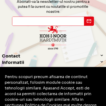
Abonati-va la newsletter-ul nostru pentru a
putea fi la curent cu noutatile si promotiile
noastre.
Contact
Informatii
Servicii clienti
Pentru scopuri precum afisarea de continut
personalizat, folosim module cookie sau
tehnologii similare. Apasand Accept, esti de
acord sa permiti colectarea de informatii prin
cookie-uri sau tehnologii similare. Afla in
© Copyright 2026 Koh-I-Noor.
Toate drepturile rezervate.
sectiunea Politica de Cookies mai multe despre