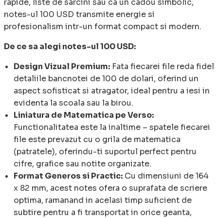
rapide, liste de sarcini sau ca un cadou simbolic,
notes-ul 100 USD transmite energie si
profesionalism intr-un format compact si modern.
De ce sa alegi notes-ul 100 USD:
Design Vizual Premium:
Fata fiecarei file reda fidel
detaliile bancnotei de 100 de dolari, oferind un
aspect sofisticat si atragator, ideal pentru a iesi in
evidenta la scoala sau la birou.
Liniatura de Matematica pe Verso:
Functionalitatea este la inaltime – spatele fiecarei
file este prevazut cu o grila de matematica
(patratele), oferindu-ti suportul perfect pentru
cifre, grafice sau notite organizate.
Format Generos si Practic:
Cu dimensiuni de 164
x 82 mm, acest notes ofera o suprafata de scriere
optima, ramanand in acelasi timp suficient de
subtire pentru a fi transportat in orice geanta,