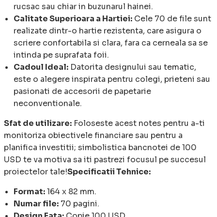
rucsac sau chiar in buzunarul hainei.
Calitate Superioara a Hartiei:
Cele 70 de file sunt
realizate dintr-o hartie rezistenta, care asigura o
scriere confortabila si clara, fara ca cerneala sa se
intinda pe suprafata foii.
Cadoul Ideal:
Datorita designului sau tematic,
este o alegere inspirata pentru colegi, prieteni sau
pasionati de accesorii de papetarie
neconventionale.
Sfat de utilizare:
Foloseste acest notes pentru a-ti
monitoriza obiectivele financiare sau pentru a
planifica investitii; simbolistica bancnotei de 100
USD te va motiva sa iti pastrezi focusul pe succesul
proiectelor tale!
Specificatii Tehnice:
Format:
164 x 82 mm.
Numar file:
70 pagini.
Design Fata:
Copie 100 USD.