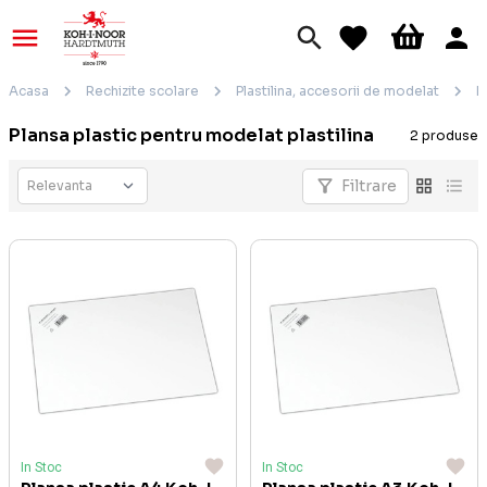
Acasa
Rechizite scolare
Plastilina, accesorii de modelat
P
Plansa plastic pentru modelat plastilina
2 produse
Filtrare
In Stoc
In Stoc