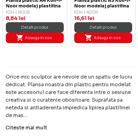
Plansa plastic A4 Koh-I-
Plansa plastic A3 Koh-I-
Noor modelaj plastilina
Noor modelaj plastilina
KOH-I-NOOR
KOH-I-NOOR
8,84 lei
16,61 lei
Detalii produs
Detalii produs
Adauga in cos
Adauga in cos
Orice mic sculptor are nevoie de un spatiu de lucru
dedicat. Plansa noastra din plastic pentru modelat
este accesoriul care face diferenta intre o sesiune
creativa si o curatenie obositoare. Suprafata sa
neteda si antiaderenta impiedica lipirea plastilinei
de mas…
Citeste mai mult