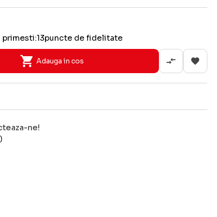
 primesti:
13
puncte de fidelitate
Adauga in cos
cteaza-ne!
)