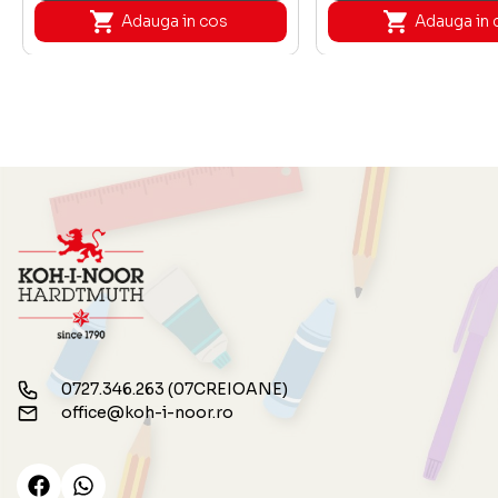
Adauga in cos
Adauga in 
0727.346.263 (07CREIOANE)
office@koh-i-noor.ro