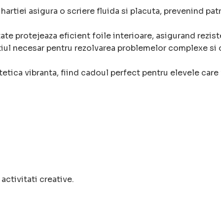
hartiei asigura o scriere fluida si placuta, prevenind pat
ate protejeaza eficient foile interioare, asigurand rezist
ul necesar pentru rezolvarea problemelor complexe si o
etica vibranta, fiind cadoul perfect pentru elevele care 
ctivitati creative.