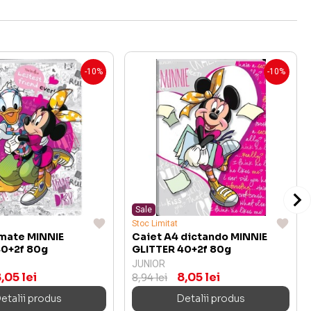
-10%
-10%
Sale
Stoc Limitat
 mate MINNIE
Caiet A4 dictando MINNIE
40+2f 80g
GLITTER 40+2f 80g
JUNIOR
,05 lei
8,05 lei
8,94 lei
etalii produs
Detalii produs