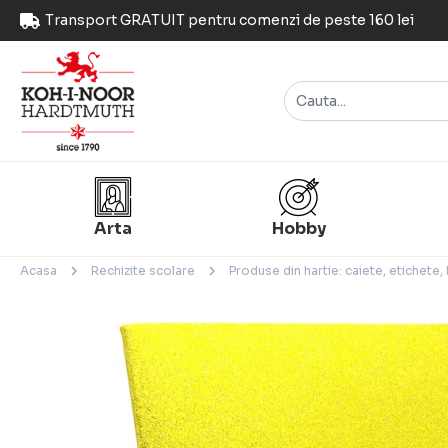
Transport GRATUIT pentru comenzi de peste 160 lei
Arta
Hobby
Acasa
Rechizite scolare
Produse din hartie: caiete, etichete,