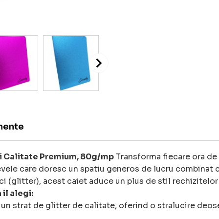
mente
si Calitate Premium, 80g/mp
Transforma fiecare ora de 
evele care doresc un spatiu generos de lucru combinat 
ci (glitter), acest caiet aduce un plus de stil rechizitelor
il alegi:
n strat de glitter de calitate, oferind o stralucire deose