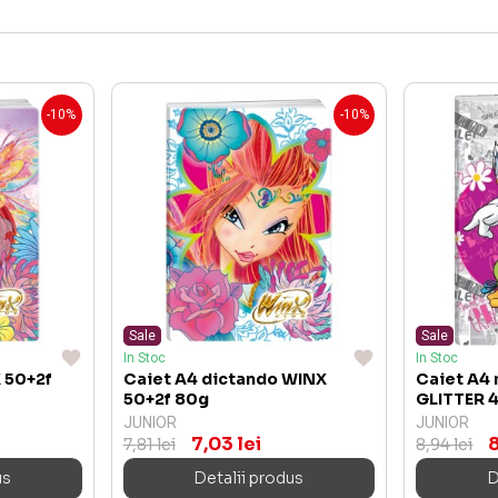
-10%
-10%
Sale
Sale
In Stoc
In Stoc
 50+2f
Caiet A4 dictando WINX
Caiet A4
50+2f 80g
GLITTER 
JUNIOR
JUNIOR
7,03 lei
8
7,81 lei
8,94 lei
us
Detalii produs
D