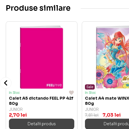
Produse similare
Sale
In Stoc
In Stoc
Caiet A5 dictando FEEL PP 42f
Caiet A4 mate WINX
80g
80g
JUNIOR
JUNIOR
2,70 lei
7,03 lei
7,81 lei
Detalii produs
Detalii prod