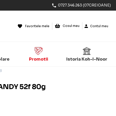
0727.346.263 (07CREIOANE)
Cosul meu
Favoritele mele
Contul meu
olare
Promotii
Istoria Koh-I-Noor
0g
ANDY 52f 80g