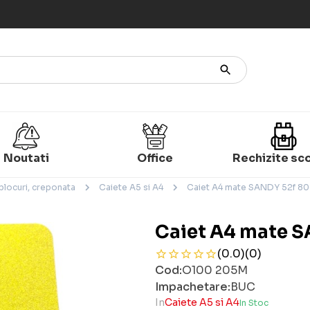
Noutati
Office
Rechizite sc
 blocuri, creponata
Caiete A5 si A4
Caiet A4 mate SANDY 52f 8
Caiet A4 mate S
(0.0)
(0)
Cod:
O100 205M
Impachetare:
BUC
In
Caiete A5 si A4
In Stoc