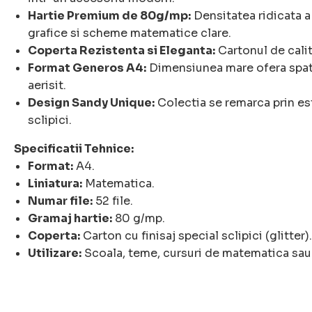
Hartie Premium de 80g/mp:
Densitatea ridicata a 
grafice si scheme matematice clare.
Coperta Rezistenta si Eleganta:
Cartonul de calit
Format Generos A4:
Dimensiunea mare ofera spati
aerisit.
Design Sandy Unique:
Colectia se remarca prin est
sclipici.
Specificatii Tehnice:
Format:
A4.
Liniatura:
Matematica.
Numar file:
52 file.
Gramaj hartie:
80 g/mp.
Coperta:
Carton cu finisaj special sclipici (glitter).
Utilizare:
Scoala, teme, cursuri de matematica sau a