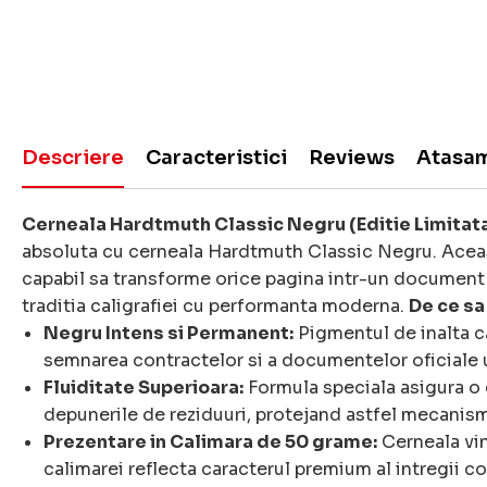
Descriere
Caracteristici
Reviews
Atasa
Cerneala Hardtmuth Classic Negru (Editie Limitat
absoluta cu cerneala Hardtmuth Classic Negru. Aceast
capabil sa transforme orice pagina intr-un document 
traditia caligrafiei cu performanta moderna.
De ce sa
Negru Intens si Permanent:
Pigmentul de inalta cal
semnarea contractelor si a documentelor oficiale un
Fluiditate Superioara:
Formula speciala asigura o c
depunerile de reziduuri, protejand astfel mecanismul
Prezentare in Calimara de 50 grame:
Cerneala vin
calimarei reflecta caracterul premium al intregii c