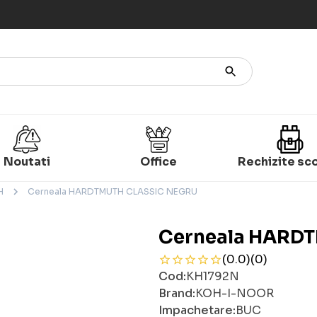
Noutati
Office
Rechizite sc
H
Cerneala HARDTMUTH CLASSIC NEGRU
Cerneala HARD
(0.0)
(0)
Cod:
KH1792N
Brand:
KOH-I-NOOR
Impachetare:
BUC