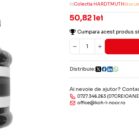
In
Colectia HARDTMUTH
Stoc Li
50,82 lei
Cumpara acest produs si
Distribuie:
Ai nevoie de ajutor? Conta
0727.346.263 (07CREIOANE
office@koh-i-noor.ro