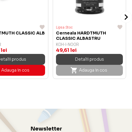
Lipsa Stoc
TMUTH CLASSIC ALB
Cerneala HARDTMUTH
CLASSIC ALBASTRU
R
KOH-I-NOOR
lei
49,61 lei
etalii produs
Detalii produs
Adauga in cos
Adauga in cos
Newsletter