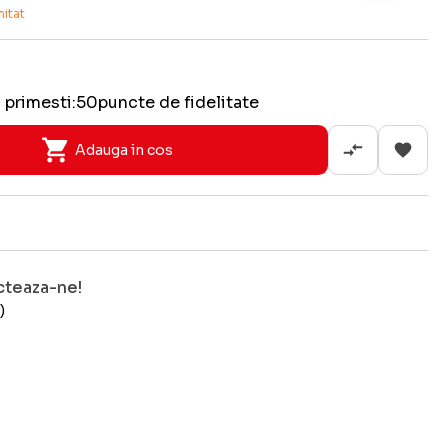
mitat
 primesti:
50
puncte de fidelitate
Adauga in cos
cteaza-ne!
)