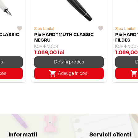
Stoc Limitat
Stoc Limitat
CLASSIC
Pix HARDTMUTH CLASSIC
Pix HARD
NEGRU
FILDES
KOH-I-NOOR
KOH-I-NOO
1.089,00 lei
1.089,00 
us
Detalii produs
D
cos
Adauga in cos
Informatii
Servicii clienti