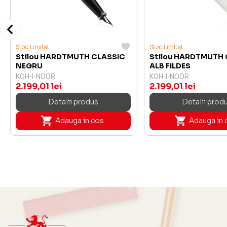
Stoc Limitat
Stoc Limitat
Stilou HARDTMUTH CLASSIC
Stilou HARDTMUTH 
NEGRU
ALB FILDES
KOH-I-NOOR
KOH-I-NOOR
2.199,01 lei
2.199,01 lei
Detalii produs
Detalii prod
Adauga in cos
Adauga in 