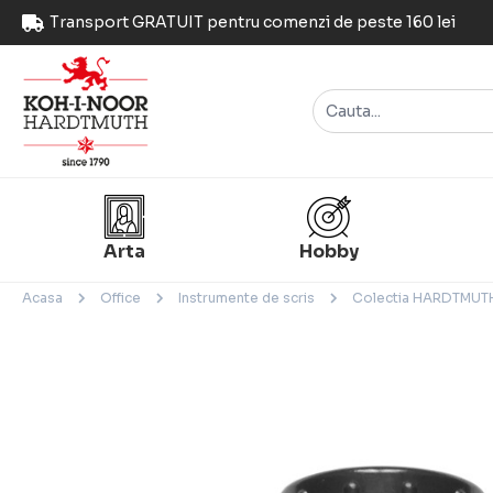
Transport GRATUIT pentru comenzi de peste 160 lei
Arta
Hobby
Acasa
Office
Instrumente de scris
Colectia HARDTMUT