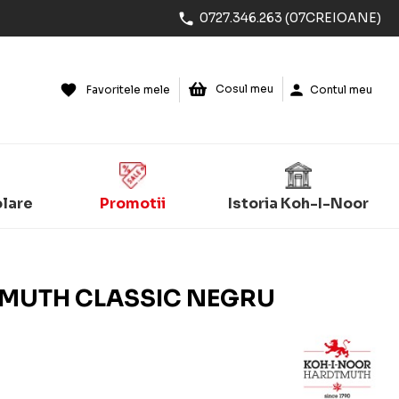
0727.346.263 (07CREIOANE)
Cosul meu
Favoritele mele
Contul meu
olare
Promotii
Istoria Koh-I-Noor
TMUTH CLASSIC NEGRU