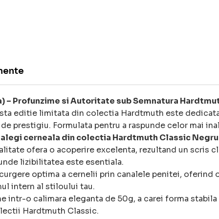
mente
a) – Profunzime si Autoritate sub Semnatura Hardtmu
a editie limitata din colectia Hardtmuth este dedicata 
de prestigiu. Formulata pentru a raspunde celor mai ina
 alegi cerneala din colectia Hardtmuth Classic Negru
itate ofera o acoperire excelenta, rezultand un scris clar
de lizibilitatea este esentiala.
urgere optima a cernelii prin canalele penitei, oferind o
 intern al stiloului tau.
e intr-o calimara eleganta de 50g, a carei forma stabila 
olectii Hardtmuth Classic.