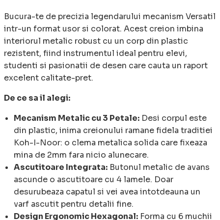
Bucura-te de precizia legendarului mecanism Versatil
intr-un format usor si colorat. Acest creion imbina
interiorul metalic robust cu un corp din plastic
rezistent, fiind instrumentul ideal pentru elevi,
studenti si pasionatii de desen care cauta un raport
excelent calitate-pret.
De ce sa il alegi:
Mecanism Metalic cu 3 Petale:
Desi corpul este
din plastic, inima creionului ramane fidela traditiei
Koh-I-Noor: o clema metalica solida care fixeaza
mina de 2mm fara nicio alunecare.
Ascutitoare Integrata:
Butonul metalic de avans
ascunde o ascutitoare cu 4 lamele. Doar
desurubeaza capatul si vei avea intotdeauna un
varf ascutit pentru detalii fine.
Design Ergonomic Hexagonal:
Forma cu 6 muchii