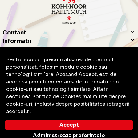
Contact
Informatii
Servicii clienti
Pentru scopuri precum afisarea de continut
personalizat, folosim module cookie sau
tehnologii similare. Apasand Accept, esti de
acord sa permiti colectarea de informatii prin
cookie-uri sau tehnologii similare. Afla in
© Copyright 2026 Koh-I-Noor.
Toate drepturile rezervate.
sectiunea Politica de Cookies mai multe despre
cookie-uri, inclusiv despre posibilitatea retragerii
acordului.
Solutie eCommerce
powered by
Accept
BrowserID:
Administreaza preferintele