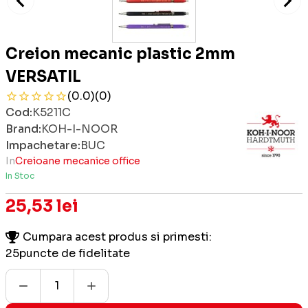
Creion mecanic plastic 2mm
VERSATIL
(0.0)
(0)
Cod:
K5211C
Brand:
KOH-I-NOOR
Impachetare:
BUC
In
Creioane mecanice office
In Stoc
25,53 lei
Cumpara acest produs si primesti:
25
puncte de fidelitate