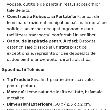
vopsea, cutitele de paleta si restul accesoriilor
tale de arta.
Constructie Robusta si Portabila:
Fabricat din
lemn natur rezistent, echipat cu balamale metalice
solide si un maner decupat ergonomic care
faciliteaza transportul confortabil in aer liber.
Cadou de Inspiratie pentru Artisti:
Datorita
esteticii sale clasice si utilitatii practice
exceptionale, reprezinta o idee deosebita de
cadou pentru orice iubitor de arta plastica.
Specificatii Tehnice:
Tip Produs:
Sevalet tip cutie de masa / valiza
pentru pictura.
Material:
Lemn natur de inalta calitate, balamale
metalice.
Dimensiuni Exterioare:
60 x 42.5 x 3.2 cm.