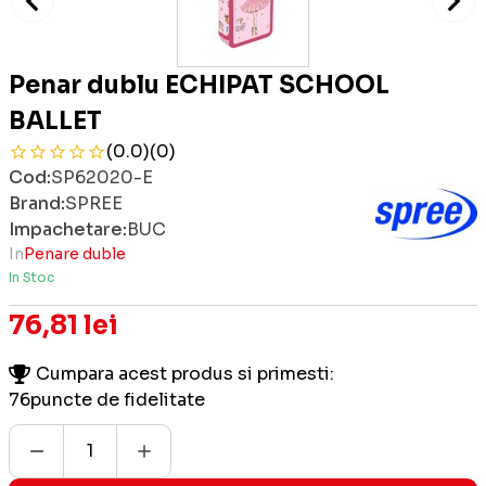
Penar dublu ECHIPAT SCHOOL
BALLET
(0.0)
(0)
Cod:
SP62020-E
Brand:
SPREE
Impachetare:
BUC
In
Penare duble
In Stoc
76,81 lei
Cumpara acest produs si primesti:
76
puncte de fidelitate