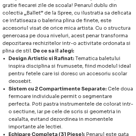
gratie fiecarei zile de scoala! Penarul dublu din
colectia „Ballet” de la Spree, cu ilustratia sa delicata
ce infatiseaza o balerina plina de finete, este
accesoriul visat de orice mica artista. Cu o structura
generoasa pe doua niveluri, acest penar transforma
depozitarea rechizitelor intr-o activitate ordonata si
plina de stil.
De ce sa il alegi:
Design Artistic si Rafinat:
Tematica baletului
inspira disciplina si frumusete, fiind modelul ideal
pentru fetele care isi doresc un accesoriu scolar
deosebit.
Sistem cu 2 Compartimente Separate:
Cele doua
fermoare individuale permit o segmentare
perfecta. Poti pastra instrumentele de colorat intr-
o sectiune, iar pe cele de scris si geometria in
cealalta, evitand dezordinea in momentele
importante ale lectiei.
Echipare Completa (31 Piese):
Penarul este gata