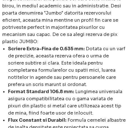
birou, in mediul academic sau in administratie. Desi
poarta denumirea "Jumbo" datorita rezervorului
eficient, aceasta mina mentine un profil fin care se
potriveste perfect in majoritatea pixurilor cu
mecanism sau capac. De ce sa alegi rezerva de pix
plastic JUMBO:
Scriere Extra-Fina de 0.635 mm:
Dotata cu un varf
de precizie, aceasta rezerva ofera o urma de
scriere subtire si clara. Este ideala pentru
completarea formularelor cu spatii mici, luarea
notitelor in agende sau pentru persoanele care
prefera un scris marunt si ordonat.
Format Standard 106.8 mm:
Lungimea universala
asigura compatibilitatea cu o gama variata de
pixuri din plastic si metal care utilizeaza acest tip
de mina, fiind foarte usor de inlocuit.
Flux Constant si Durabil:
Formula cernelei albastre
de inalta densitate este proiectata sa curga