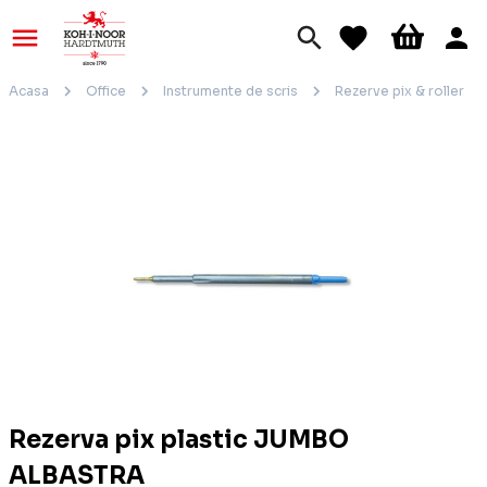
Acasa
Office
Instrumente de scris
Rezerve pix & roller
Rezerva pix plastic JUMBO
ALBASTRA