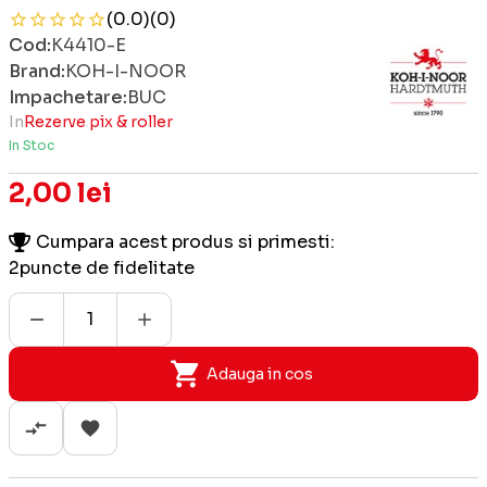
(0.0)
(0)
Cod:
K4410-E
Brand:
KOH-I-NOOR
Impachetare:
BUC
In
Rezerve pix & roller
In Stoc
2,00 lei
Cumpara acest produs si primesti:
2
puncte de fidelitate
Adauga in cos