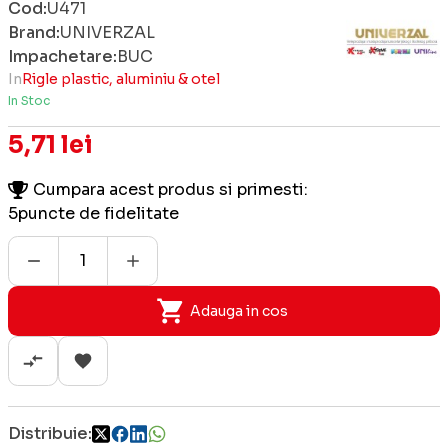
Cod:
U471
Brand:
UNIVERZAL
Impachetare:
BUC
In
Rigle plastic, aluminiu & otel
In Stoc
5,71 lei
Cumpara acest produs si primesti:
5
puncte de fidelitate
Adauga in cos
Distribuie: