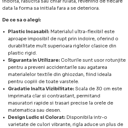
indoita, rasucita sau chiar rulata, revenind de fiecare
data la forma sa initiala fara a se deteriora.
De ce sa o alegi:
Plastic Incasabil:
Materialul ultra-flexibil este
aproape imposibil de rupt prin indoire, oferind o
durabilitate mult superioara riglelor clasice din
plastic rigid.
Siguranta in Utilizare:
Colturile sunt usor rotunjite
pentru a preveni accidentarile sau agatarea
materialelor textile din ghiozdan, fiind ideala
pentru copiii de toate varstele.
Gradatie Inalta Vizibilitate:
Scala de 30 cm este
imprimata clar si contrastant, permitand
masuratori rapide si trasari precise la orele de
matematica sau desen.
Design Ludic si Colorat:
Disponibila intr-o
varietate de culori vibrante, rigla aduce un plus de