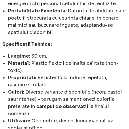
energie si stil personal setului tau de rechizite.
Portabilitate Excelenta:
Datorita flexibilitatii sale,
poate fi strecurata cu usurinta chiar si in penare
mai mici sau buzunare inguste, adaptandu-se
spatiului disponibil.
Specificatii Tehnice:
Lungime:
30 cm.
Material:
Plastic flexibil de inalta calitate (non-
toxic).
Proprietati:
Rezistenta la indoire repetata,
rasucire si rulare.
Culori:
Diverse variante disponibile (neon, pastel
sau intense) - te rugam sa mentionezi culorile
preferate in
campul de observatii
la finalul
comenzii.
Utilizare:
Geometrie, desen, lucru manual, uz
scolar si office.