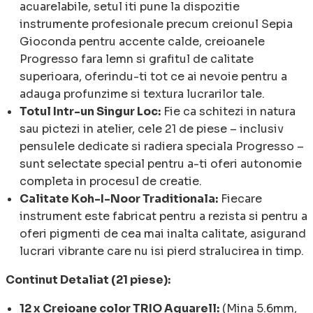
acuarelabile, setul iti pune la dispozitie
instrumente profesionale precum creionul Sepia
Gioconda pentru accente calde, creioanele
Progresso fara lemn si grafitul de calitate
superioara, oferindu-ti tot ce ai nevoie pentru a
adauga profunzime si textura lucrarilor tale.
Totul Intr-un Singur Loc:
Fie ca schitezi in natura
sau pictezi in atelier, cele 21 de piese – inclusiv
pensulele dedicate si radiera speciala Progresso –
sunt selectate special pentru a-ti oferi autonomie
completa in procesul de creatie.
Calitate Koh-I-Noor Traditionala:
Fiecare
instrument este fabricat pentru a rezista si pentru a
oferi pigmenti de cea mai inalta calitate, asigurand
lucrari vibrante care nu isi pierd stralucirea in timp.
Continut Detaliat (21 piese):
12 x Creioane color TRIO Aquarell:
(Mina 5.6mm,