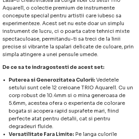
Lasa-ti creativitatea sa curga liber cu setul Trio
Aquarell, o colectie premium de instrumente
concepute special pentru artistii care iubesc sa
experimenteze. Acest set nu este doar un simplu
instrument de lucru, ci o poarta catre tehnici mixte
spectaculoase, permitandu-ti sa treci de la linii
precise si vibrante la spalari delicate de culoare, prin
simpla atingere a unei pensule umede.
De ce sa te indragostesti de acest set:
Puterea si Generozitatea Culorii:
Vedetele
setului sunt cele 12 creioane TRIO Aquarell. Cu un
corp robust de 10.4mm si o mina generoasa de
5.6mm, acestea ofera o experienta de colorare
bogata si acopera rapid suprafete mari, fiind
perfecte atat pentru detalii, cat si pentru
degradeuri fluide.
Versatilitate Fara Limite:
Pe langa culorile