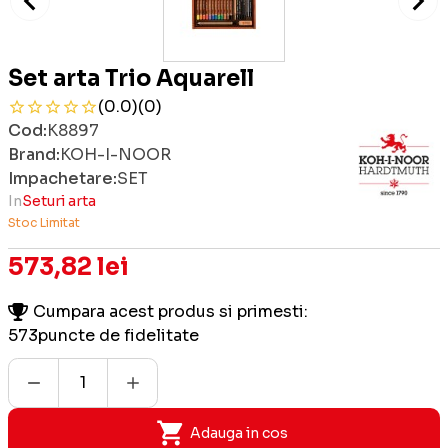
Set arta Trio Aquarell
(0.0)
(0)
Cod:
K8897
Brand:
KOH-I-NOOR
Impachetare:
SET
In
Seturi arta
Stoc Limitat
573,82 lei
Cumpara acest produs si primesti:
573
puncte de fidelitate
Adauga in cos