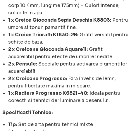
corp 10.4mm, lungime 175mm) – Culori intense,
solubile in apa.
1 x Creion Gioconda Sepia Deschis K8803:
Pentru
umbre si tonuri pamantii fine.
1 x Creion Triorafh K1830-2B:
Grafit versatil pentru
schite de baza.
2 x Creioane Gioconda Aquarell:
Grafit
acuarelabil pentru efecte de umbrire inedite.
2 x Pensule:
Speciale pentru activarea pigmentilor
acuarelabili.
2 x Creioane Progresso:
Fara invelis de lemn,
pentru libertate maxima in miscare.
1 x Radiera Progresso K6821-40:
Ideala pentru
corectii si tehnici de iluminare a desenului.
Specificatii Tehnice:
Tip:
Set de arta pentru tehnici mixte