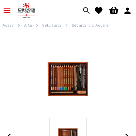
Acasa
Arta
Seturi arta
Set arta Trio Aquarell