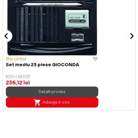
Stoc Limitat
Set mediu 23 piese GIOCONDA
KOH-I-NOOR
236,12 lei
Detalii produs
Adauga in cos