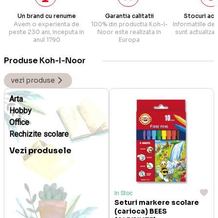
Un brand cu renume
Garantia calitatii
Stocuri act
Avem o experienta de
100% din productia Koh-I-
Informatiile de
peste 230 ani, inceputa in
Noor este realizata in
sunt actualiza
anul 1790
Europa
Produse Koh-I-Noor
vezi produse
Arta
Hobby
Office
Rechizite scolare
Vezi produsele
In Stoc
Seturi markere scolare
(carioca) BEES