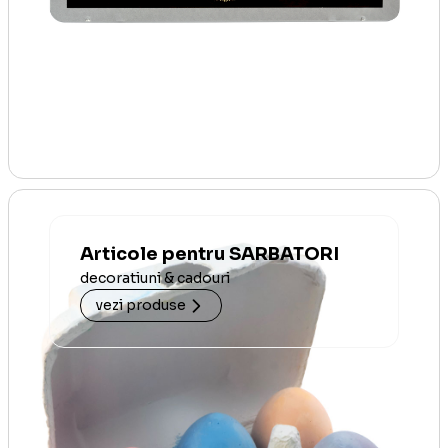
Articole pentru SARBATORI
decoratiuni & cadouri
vezi produse