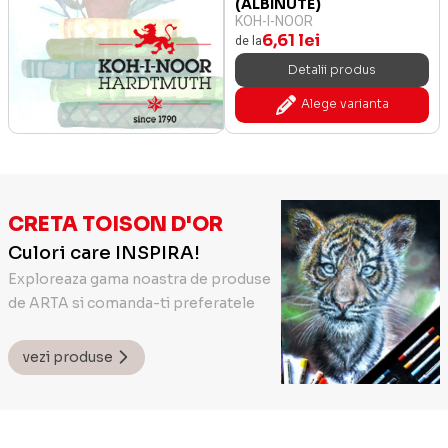
(ALBINUTE)
KOH-I-NOOR
6,61 lei
de la
Detalii produs
Alege varianta
CRETA TOISON D'OR
Culori care INSPIRA!
Exploreaza gama noastra de produse
de ARTA si comanda-ti preferatele
vezi produse