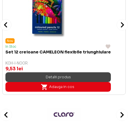
Nou
In Stoc
Set 12 creioane CAMELEON flexibile triunghiulare
KOH-I-NOOR
9,53 lei
Detalii produs
Adauga in cos