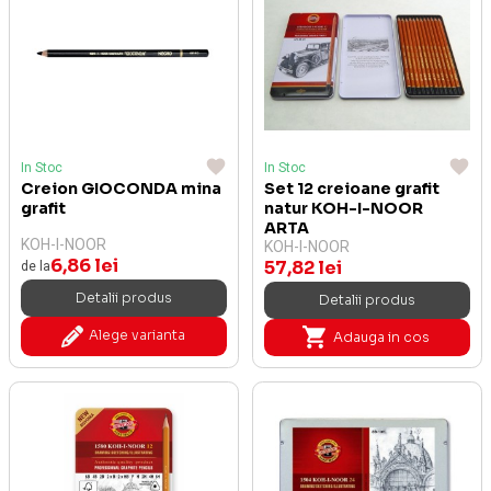
In Stoc
In Stoc
Creion GIOCONDA mina
Set 12 creioane grafit
grafit
natur KOH-I-NOOR
ARTA
KOH-I-NOOR
KOH-I-NOOR
6,86 lei
57,82 lei
de la
Detalii produs
Detalii produs
Alege varianta
Adauga in cos