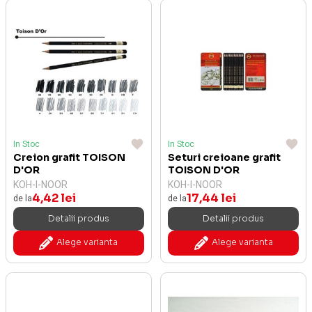
In Stoc
In Stoc
Creion grafit TOISON
Seturi creioane grafit
D'OR
TOISON D'OR
KOH-I-NOOR
KOH-I-NOOR
4,42 lei
17,44 lei
de la
de la
Detalii produs
Detalii produs
Alege varianta
Alege varianta