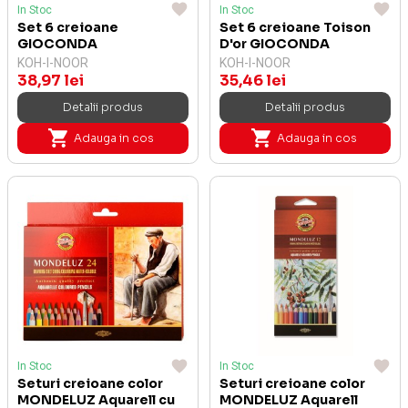
In Stoc
In Stoc
Set 6 creioane
Set 6 creioane Toison
GIOCONDA
D'or GIOCONDA
KOH-I-NOOR
KOH-I-NOOR
38,97 lei
35,46 lei
Detalii produs
Detalii produs
Adauga in cos
Adauga in cos
In Stoc
In Stoc
Seturi creioane color
Seturi creioane color
MONDELUZ Aquarell cu
MONDELUZ Aquarell