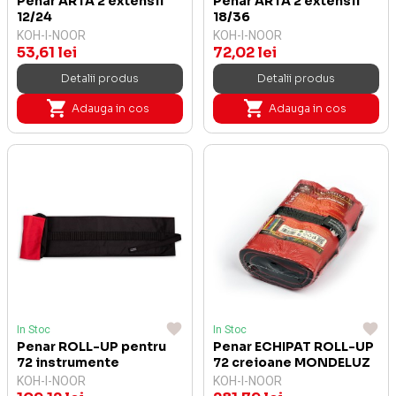
Penar ARTA 2 extensii
Penar ARTA 2 extensii
12/24
18/36
KOH-I-NOOR
KOH-I-NOOR
53,61 lei
72,02 lei
Detalii produs
Detalii produs
Adauga in cos
Adauga in cos
In Stoc
In Stoc
Penar ROLL-UP pentru
Penar ECHIPAT ROLL-UP
72 instrumente
72 creioane MONDELUZ
KOH-I-NOOR
KOH-I-NOOR