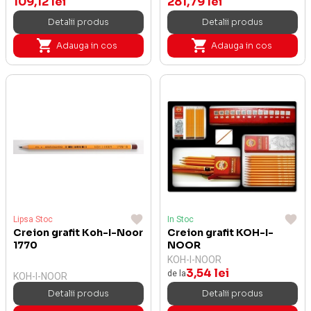
109,12 lei
281,79 lei
Detalii produs
Detalii produs
Adauga in cos
Adauga in cos
Lipsa Stoc
In Stoc
Creion grafit Koh-I-Noor
Creion grafit KOH-I-
1770
NOOR
KOH-I-NOOR
3,54 lei
de la
KOH-I-NOOR
Detalii produs
Detalii produs