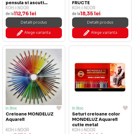
pensula si ascuti...
FRUCTE
KOH-I-NOOR
KOH-I-NOOR
112,76 lei
18,35 lei
de la
de la
Detalii produs
Detalii produs
Alege varianta
Alege varianta
In Stoc
In Stoc
Creioane MONDELUZ
Seturi creioane color
Aquarell
MONDELUZ Aquarell
cutie metal
KOH-I-NOOR
KOH-I-NOOR