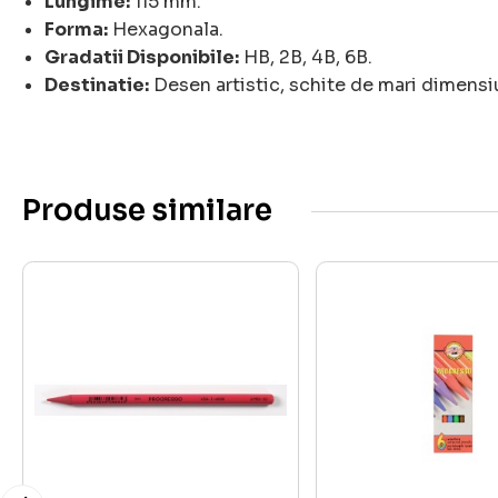
Lungime:
115 mm.
Forma:
Hexagonala.
Gradatii Disponibile:
HB, 2B, 4B, 6B.
Destinatie:
Desen artistic, schite de mari dimensiu
Produse similare