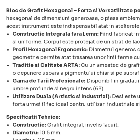
Bloc de Grafit Hexagonal – Forta si Versatilitate p
hexagonal de dimensiuni generoase, o piesa emblemat
acest instrument este indispensabil atat in atelierele 
Constructie Integrala fara Lemn:
Fiind fabricat in
si uniforme. Corpul este protejat de un strat de lac
Profil Hexagonal Ergonomic:
Diametrul generos de
geometrie permite atat trasarea unor linii ferme cu
Traditie si Calitate ARTA:
Cu un amestec de grafit 
o depunere usoara a pigmentului chiar si pe supraf
Gama de Tarii Profesionale:
Disponibil in gradati
umbre profunde si negru intens (6B).
Utilizare Duala (Artistic si Industrial):
Desi este u
forta urmei il fac ideal pentru utilizari industriale 
Specificatii Tehnice:
Constructie:
Grafit integral, invelis lacuit.
Diametru:
10.5 mm.