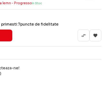
ara lemn - Progresso
In Stoc
 primesti:
7
puncte de fidelitate
cteaza-ne!
)