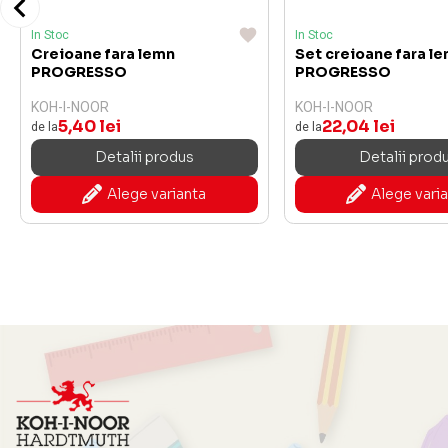
In Stoc
In Stoc
Creioane fara lemn
Set creioane fara l
PROGRESSO
PROGRESSO
KOH-I-NOOR
KOH-I-NOOR
5,40 lei
22,04 lei
de la
de la
Detalii produs
Detalii prod
Alege varianta
Alege vari