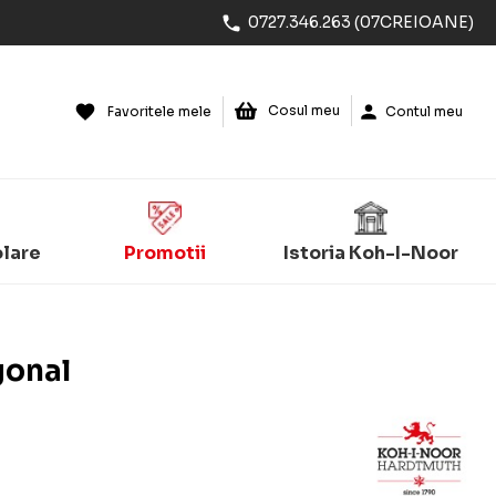
0727.346.263 (07CREIOANE)
Cosul meu
Favoritele mele
Contul meu
olare
Promotii
Istoria Koh-I-Noor
gonal