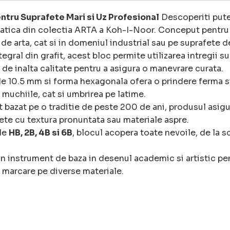
entru Suprafete Mari si Uz Profesional
Descoperiti puter
ica din colectia ARTA a Koh-I-Noor. Conceput pentru a 
de arta, cat si in domeniul industrial sau pe suprafete d
tegral din grafit, acest bloc permite utilizarea intregii
 de inalta calitate pentru a asigura o manevrare curata.
 10.5 mm si forma hexagonala ofera o prindere ferma si
 muchiile, cat si umbrirea pe latime.
bazat pe o traditie de peste 200 de ani, produsul asigur
ete cu textura pronuntata sau materiale aspre.
ile
HB, 2B, 4B si 6B
, blocul acopera toate nevoile, de la s
n instrument de baza in desenul academic si artistic pen
si marcare pe diverse materiale.