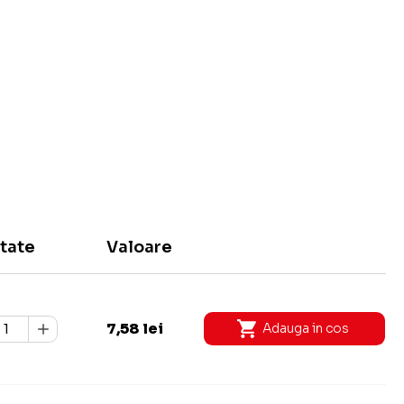
tate
Valoare
7,58 lei
Adauga in cos