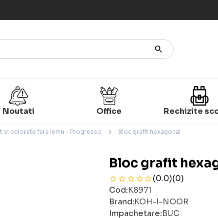
Noutati
Office
Rechizite sc
t si colorate fara lemn - Progresso
Bloc grafit hexagonal
Bloc grafit hexa
(0.0)
(0)
Cod:
K8971
Brand:
KOH-I-NOOR
Impachetare:
BUC