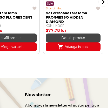
Sale
Stoc Limitat
fara lemn
Set creioane fara lemn
SO FLUORESCENT
PROGRESSO HIDDEN
DIAMOND
R
KOH-I-NOOR
ei
277,78 lei
etalii produs
Detalii produs
Alege varianta
Adauga in cos
Newsletter
Abonati-va la newsletter-ul nostru pentru a