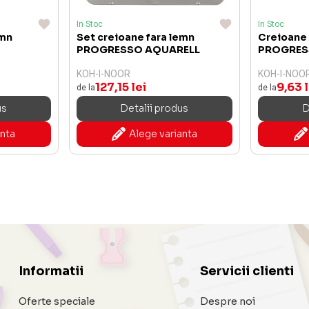
In Stoc
In Stoc
emn
Set creioane fara lemn
Creioane 
PROGRESSO AQUARELL
PROGRES
KOH-I-NOOR
KOH-I-NOO
127,15 lei
9,63 l
de la
de la
us
Detalii produs
D
anta
Alege varianta
Informatii
Servicii clienti
Oferte speciale
Despre noi