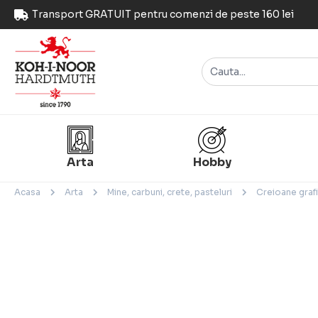
Transport GRATUIT pentru comenzi de peste 160 lei
Arta
Hobby
Acasa
Arta
Mine, carbuni, crete, pasteluri
Creioane grafi