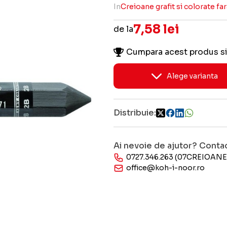
In
Creioane grafit si colorate f
7,58 lei
de la
Cumpara acest produs si
Alege varianta
Distribuie:
Ai nevoie de ajutor? Conta
0727.346.263 (07CREIOANE
office@koh-i-noor.ro