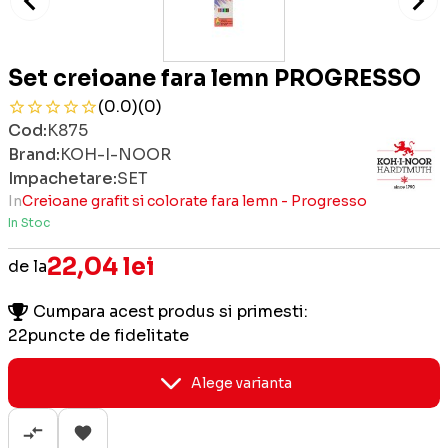
Set creioane fara lemn PROGRESSO
(0.0)
(0)
Cod:
K875
Brand:
KOH-I-NOOR
Impachetare:
SET
In
Creioane grafit si colorate fara lemn - Progresso
In Stoc
22,04 lei
de la
Cumpara acest produs si primesti:
22
puncte de fidelitate
Alege varianta