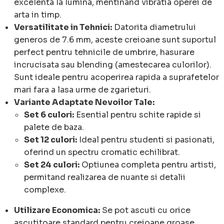
excelenta la lumina, mentinand vibratia operei de
arta in timp.
Versatilitate in Tehnici:
Datorita diametrului
generos de 7.6 mm, aceste creioane sunt suportul
perfect pentru tehnicile de umbrire, hasurare
incrucisata sau blending (amestecarea culorilor).
Sunt ideale pentru acoperirea rapida a suprafetelor
mari fara a lasa urme de zgarieturi.
Variante Adaptate Nevoilor Tale:
Set 6 culori:
Esential pentru schite rapide si
palete de baza.
Set 12 culori:
Ideal pentru studenti si pasionati,
oferind un spectru cromatic echilibrat.
Set 24 culori:
Optiunea completa pentru artisti,
permitand realizarea de nuante si detalii
complexe.
Utilizare Economica:
Se pot ascuti cu orice
ascutitoare standard pentru creioane groase.