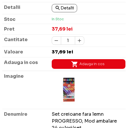
Detalii
In Stoc
37,69 lei
37,69 lei
Adauga in cos
Set creioane fara lemn
PROGRESSO, Mod ambalare
24 culori/set