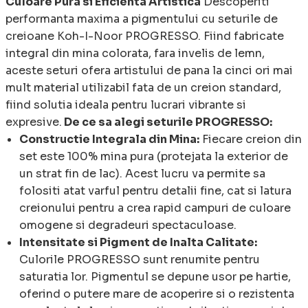
Culoare Pura si Eficienta Artistica
Descoperiti
performanta maxima a pigmentului cu seturile de
creioane Koh-I-Noor PROGRESSO. Fiind fabricate
integral din mina colorata, fara invelis de lemn,
aceste seturi ofera artistului de pana la cinci ori mai
mult material utilizabil fata de un creion standard,
fiind solutia ideala pentru lucrari vibrante si
expresive.
De ce sa alegi seturile PROGRESSO:
Constructie Integrala din Mina:
Fiecare creion din
set este 100% mina pura (protejata la exterior de
un strat fin de lac). Acest lucru va permite sa
folositi atat varful pentru detalii fine, cat si latura
creionului pentru a crea rapid campuri de culoare
omogene si degradeuri spectaculoase.
Intensitate si Pigment de Inalta Calitate:
Culorile PROGRESSO sunt renumite pentru
saturatia lor. Pigmentul se depune usor pe hartie,
oferind o putere mare de acoperire si o rezistenta