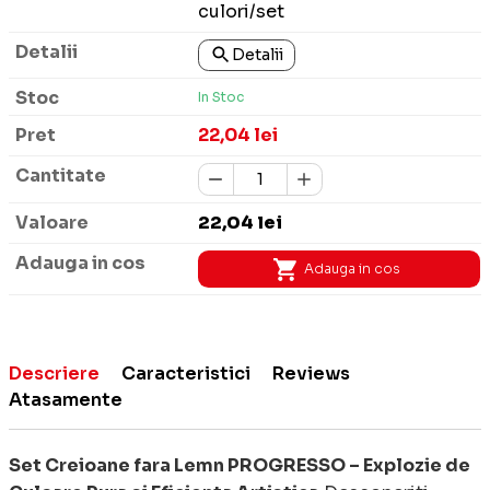
culori/set
Detalii
In Stoc
22,04 lei
22,04 lei
Adauga in cos
Descriere
Caracteristici
Reviews
Atasamente
Set Creioane fara Lemn PROGRESSO – Explozie de