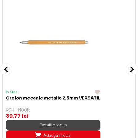
In Stoc
Creion mecanic metalic 2,5mm VERSATIL
KOH-I-NOOR
39,77 lei
Detalii produs
Adauga in cos