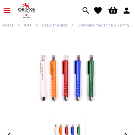
Acasa
Arta
Creioane arta
Creioane mecanice 2 - 9mm