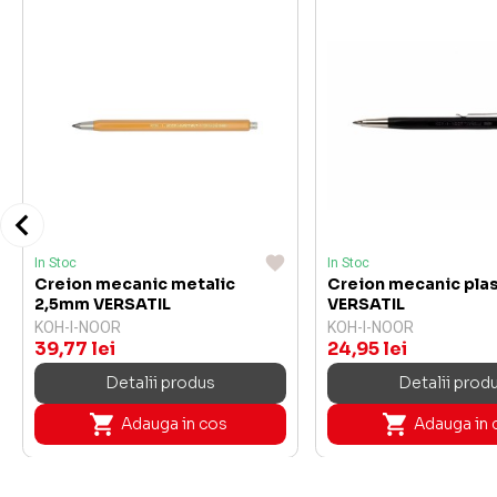
In Stoc
In Stoc
Creion mecanic metalic
Creion mecanic pla
2,5mm VERSATIL
VERSATIL
KOH-I-NOOR
KOH-I-NOOR
39,77 lei
24,95 lei
Detalii produs
Detalii prod
Adauga in cos
Adauga in 