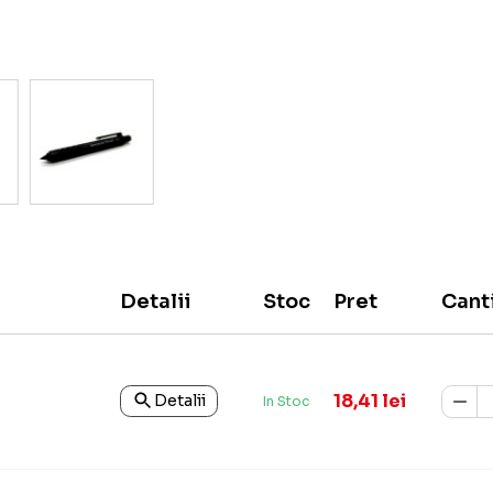
Detalii
Stoc
Pret
Cant
18,41 lei
Detalii
In Stoc