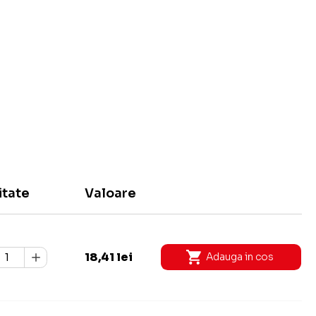
itate
Valoare
18,41 lei
Adauga in cos