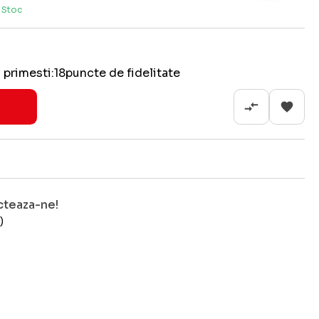
n Stoc
 primesti:
18
puncte de fidelitate
cteaza-ne!
)