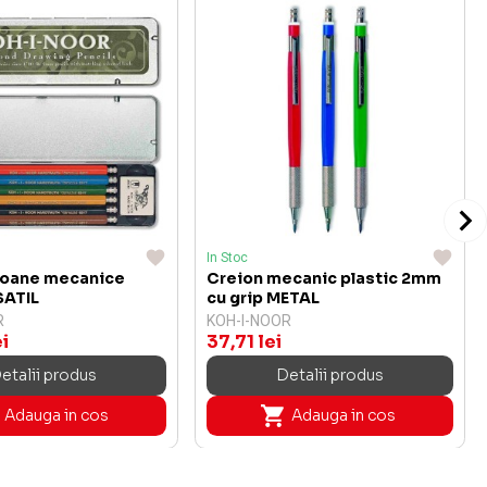
In Stoc
eioane mecanice
Creion mecanic plastic 2mm
ATIL
cu grip METAL
R
KOH-I-NOOR
ei
37,71 lei
etalii produs
Detalii produs
Adauga in cos
Adauga in cos