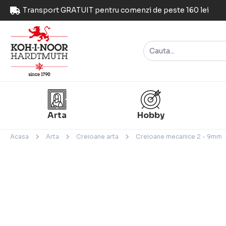
Transport GRATUIT pentru comenzi de peste 160 lei
Arta
Hobby
Acasa
Arta
Creioane arta
Creioane mecanice 2 - 9mm