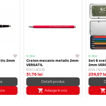
In Stoc
In Stoc
stic 2mm
Creion mecanic metalic 2mm
Set 6 cr
VERSATIL
2mm VERS
KOH-I-NOOR
KOH-I-NOO
31,76 lei
239,57 l
us
Detalii produs
D
cos
Adauga in cos