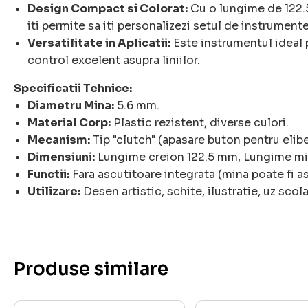
Design Compact si Colorat:
Cu o lungime de 122.5
iti permite sa iti personalizezi setul de instrumente
Versatilitate in Aplicatii:
Este instrumentul ideal p
control excelent asupra liniilor.
Specificatii Tehnice:
Diametru Mina:
5.6 mm.
Material Corp:
Plastic rezistent, diverse culori.
Mecanism:
Tip "clutch" (apasare buton pentru elibe
Dimensiuni:
Lungime creion 122.5 mm, Lungime m
Functii:
Fara ascutitoare integrata (mina poate fi a
Utilizare:
Desen artistic, schite, ilustratie, uz scola
Produse similare