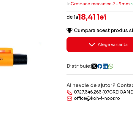
In
Creioane mecanice 2 - 9mm
I
18,41 lei
de la
Cumpara acest produs si
Alege varianta
Distribuie:
Ai nevoie de ajutor? Conta
0727.346.263 (07CREIOANE
office@koh-i-noor.ro