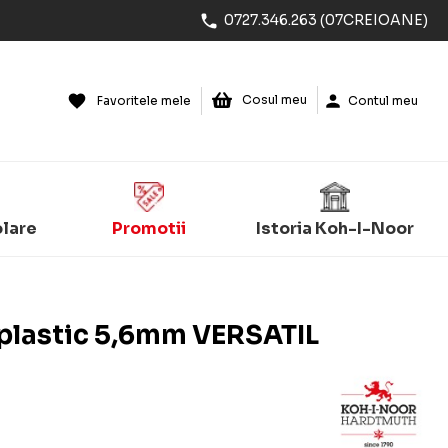
0727.346.263 (07CREIOANE)
Cosul meu
Favoritele mele
Contul meu
olare
Promotii
Istoria Koh-I-Noor
plastic 5,6mm VERSATIL