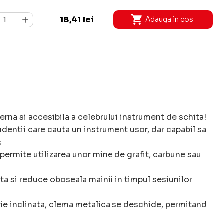
18,41 lei
Adauga in cos
rna si accesibila a celebrului instrument de schita!
dentii care cauta un instrument usor, dar capabil sa
:
permite utilizarea unor mine de grafit, carbune sau
ita si reduce oboseala mainii in timpul sesiunilor
tie inclinata, clema metalica se deschide, permitand