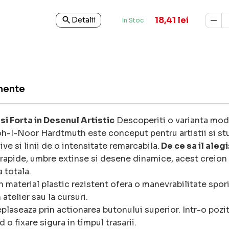
18,41 lei
Detalii
In Stoc
mente
i Forta in Desenul Artistic
Descoperiti o varianta mode
oh-I-Noor Hardtmuth este conceput pentru artistii si stu
 si linii de o intensitate remarcabila.
De ce sa il alegi
rapide, umbre extinse si desene dinamice, acest creion 
 totala.
n material plastic rezistent ofera o manevrabilitate spor
 atelier sau la cursuri.
plaseaza prin actionarea butonului superior. Intr-o pozi
o fixare sigura in timpul trasarii.