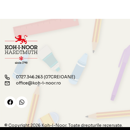
0727.346.263 (07CREIOANE)
office@koh-i-noor.ro
© Copyright 2026 Koh-I-Noor.
Toate drepturile rezervate.