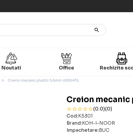
Noutati
Office
Rechizite sc
Creion mecanic plastic 5,6mm VERSATIL
Creion mecanic 
(0.0)
(0)
Cod:
K5301
Brand:
KOH-I-NOOR
Impachetare:
BUC