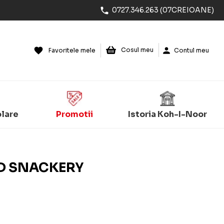
0727.346.263 (07CREIOANE)
Cosul meu
Favoritele mele
Contul meu
olare
Promotii
Istoria Koh-I-Noor
3D SNACKERY