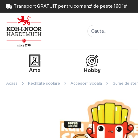
Transport GRATUIT pentru comenzi de peste 160 lei
Arta
Hobby
Acasa
Rechizite scolare
Accesorii Scoala
Gume de ste