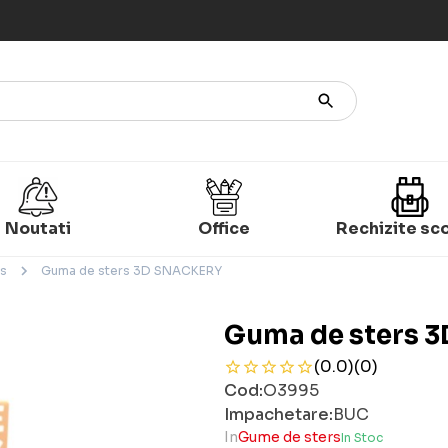
Noutati
Office
Rechizite sc
rs
Guma de sters 3D SNACKERY
Guma de sters 
(0.0)
(0)
Cod:
O3995
Impachetare:
BUC
In
Gume de sters
In Stoc