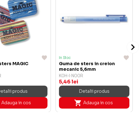
In Stoc
sters MAGIC
Guma de sters in creion
mecanic 5,6mm
R
KOH-I-NOOR
5,46 lei
etalii produs
Detalii produs
Adauga in cos
Adauga in cos