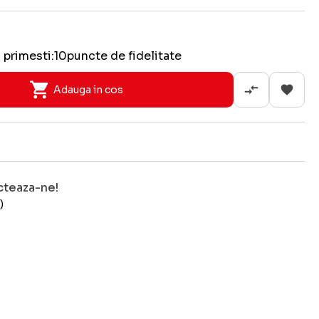
 primesti:
10
puncte de fidelitate
Adauga in cos
cteaza-ne!
)