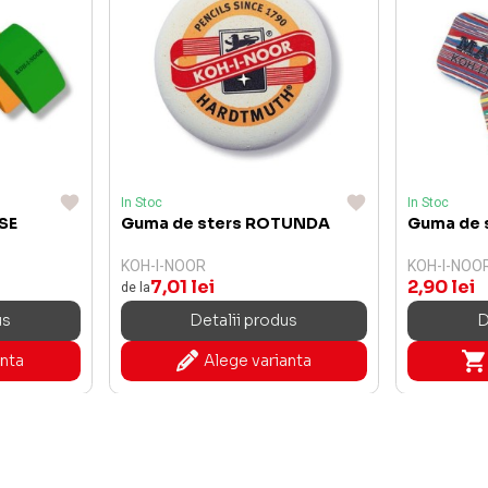
In Stoc
In Stoc
SE
Guma de sters ROTUNDA
Guma de 
KOH-I-NOOR
KOH-I-NOO
7,01 lei
2,90 lei
de la
us
Detalii produs
D
anta
Alege varianta