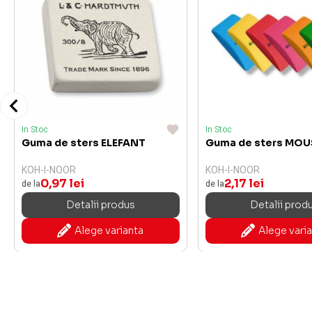
In Stoc
In Stoc
Guma de sters ELEFANT
Guma de sters MOU
KOH-I-NOOR
KOH-I-NOOR
0,97 lei
2,17 lei
de la
de la
Detalii produs
Detalii prod
Alege varianta
Alege vari