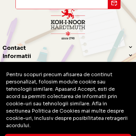
Contact
Informatii
Servicii clienti
Pentru scopuri precum afisarea de continut
personalizat, folosim module cookie sau
tehnologii similare. Apasand Accept, esti de
acord sa permiti colectarea de informatii prin
cookie-uri sau tehnologii similare. Afla in
© Copyright 2026 Koh-I-Noor.
Toate drepturile rezervate.
sectiunea Politica de Cookies mai multe despre
cookie-uri, inclusiv despre posibilitatea retragerii
acordului.
Solutie eCommerce
powered by