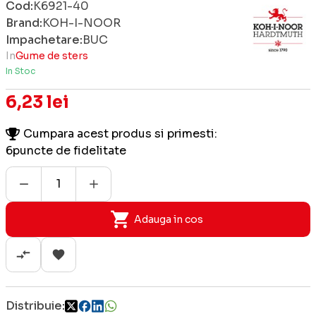
Cod:
K6921-40
Brand:
KOH-I-NOOR
Impachetare:
BUC
In
Gume de sters
In Stoc
6,23 lei
Cumpara acest produs si primesti:
6
puncte de fidelitate
Adauga in cos
Distribuie: