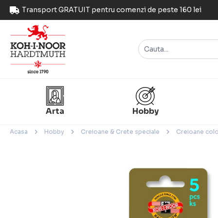
Transport GRATUIT pentru comenzi de peste 160 lei
Arta
Hobby
Acasa
Hobby
Creioane & Crete speciale
Creioane colo