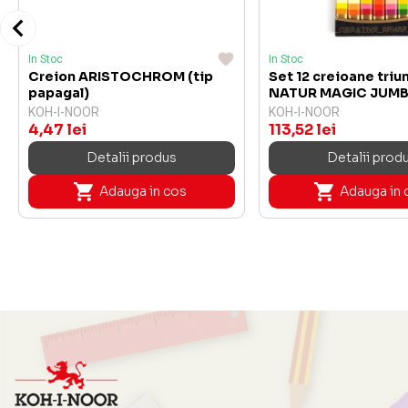
In Stoc
In Stoc
Creion ARISTOCHROM (tip
Set 12 creioane triu
papagal)
NATUR MAGIC JUM
KOH-I-NOOR
KOH-I-NOOR
4,47 lei
113,52 lei
Detalii produs
Detalii prod
Adauga in cos
Adauga in 