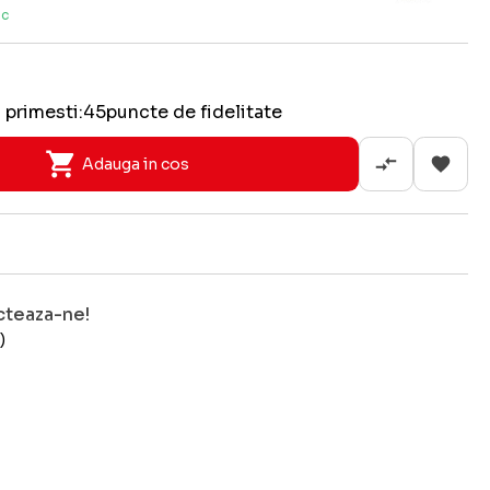
oc
 primesti:
45
puncte de fidelitate
Adauga in cos
cteaza-ne!
)