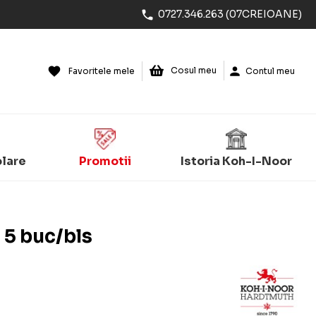
0727.346.263 (07CREIOANE)
Cosul meu
Favoritele mele
Contul meu
olare
Promotii
Istoria Koh-I-Noor
5 buc/bls