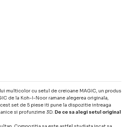
lui multicolor cu setul de creioane MAGIC, un produs
AGIC de la Koh-I-Noor ramane alegerea originala,
Acest set de 5 piese iti pune la dispozitie intreaga
rganice si profunzime 3D.
De ce sa alegi setul original
ltan. Compozitia sa este astfel studiata incat sa