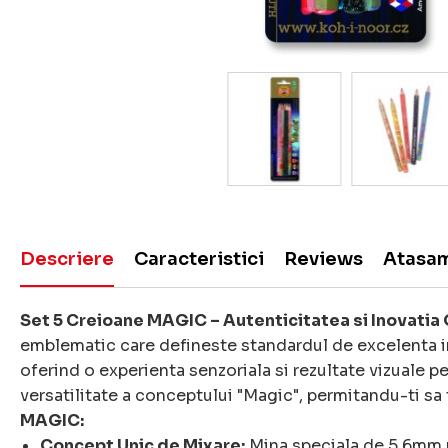
Descriere
Caracteristici
Reviews
Atasa
Set 5 Creioane MAGIC – Autenticitatea si Inovatia
emblematic care defineste standardul de excelenta in
oferind o experienta senzoriala si rezultate vizuale pe
versatilitate a conceptului "Magic", permitandu-ti sa
MAGIC:
Concept Unic de Mixare:
Mina speciala de 5.6mm nu