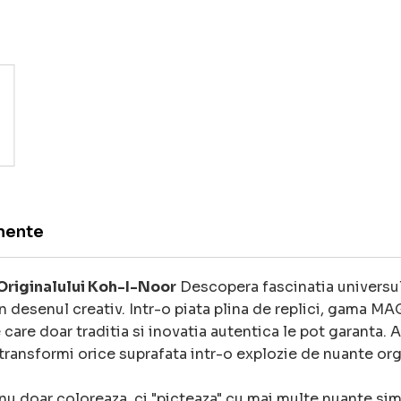
mente
 Originalului Koh-I-Noor
Descopera fascinatia universu
 desenul creativ. Intr-o piata plina de replici, gama M
 care doar traditia si inovatia autentica le pot garanta. 
 transformi orice suprafata intr-o explozie de nuante o
 doar coloreaza, ci "picteaza" cu mai multe nuante simu