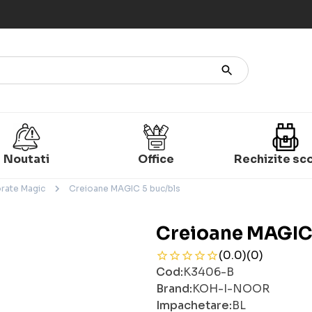
Noutati
Office
Rechizite sc
rate Magic
Creioane MAGIC 5 buc/bls
Creioane MAGIC 
(0.0)
(0)
Cod:
K3406-B
Brand:
KOH-I-NOOR
Impachetare:
BL