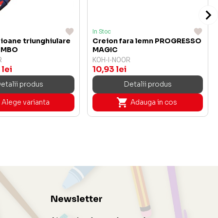
In Stoc
eioane triunghiulare
Creion fara lemn PROGRESSO
UMBO
MAGIC
R
KOH-I-NOOR
 lei
10,93 lei
etalii produs
Detalii produs
Alege varianta
Adauga in cos
Newsletter