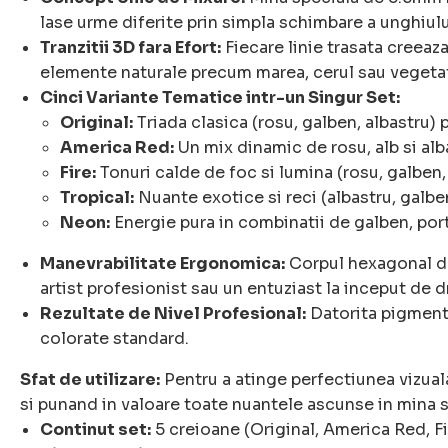
lase urme diferite prin simpla schimbare a unghiul
Tranzitii 3D fara Efort:
Fiecare linie trasata creeaza
elemente naturale precum marea, cerul sau vegetati
Cinci Variante Tematice intr-un Singur Set:
Original:
Triada clasica (rosu, galben, albastru) p
America Red:
Un mix dinamic de rosu, alb si alb
Fire:
Tonuri calde de foc si lumina (rosu, galben,
Tropical:
Nuante exotice si reci (albastru, galben
Neon:
Energie pura in combinatii de galben, port
Manevrabilitate Ergonomica:
Corpul hexagonal de 
artist profesionist sau un entuziast la inceput de 
Rezultate de Nivel Profesional:
Datorita pigmentu
colorate standard.
Sfat de utilizare:
Pentru a atinge perfectiunea vizual
si punand in valoare toate nuantele ascunse in mina
Continut set:
5 creioane (Original, America Red, Fi