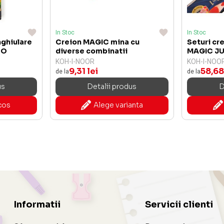
In Stoc
In Stoc
nghiulare
Creion MAGIC mina cu
Seturi cr
BO
diverse combinatii
MAGIC J
KOH-I-NOOR
KOH-I-NOO
9,31 lei
58,68
de la
de la
us
Detalii produs
D
cos
Alege varianta
Informatii
Servicii clienti