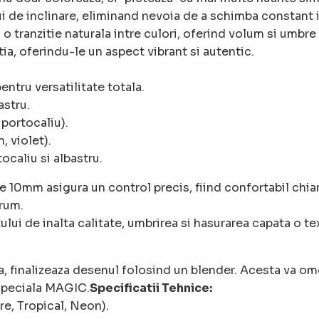
ui de inclinare, eliminand nevoia de a schimba constant
 o tranzitie naturala intre culori, oferind volum si umbre
a, oferindu-le un aspect vibrant si autentic.
entru versatilitate totala.
astru.
 portocaliu).
, violet).
ocaliu si albastru.
10mm asigura un control precis, fiind confortabil chiar 
drum.
lui de inalta calitate, umbrirea si hasurarea capata o t
a, finalizeaza desenul folosind un blender. Acesta va om
 speciala MAGIC.
Specificatii Tehnice:
re, Tropical, Neon).