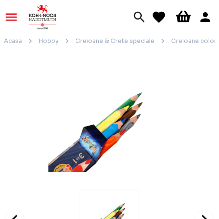
Acasa
Hobby
Creioane & Crete speciale
Creioane color