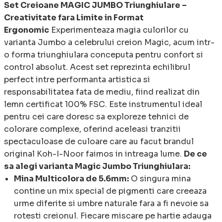
Set Creioane MAGIC JUMBO Triunghiulare –
Creativitate fara Limite in Format
Ergonomic
Experimenteaza magia culorilor cu
varianta Jumbo a celebrului creion Magic, acum intr-
o forma triunghiulara conceputa pentru confort si
control absolut. Acest set reprezinta echilibrul
perfect intre performanta artistica si
responsabilitatea fata de mediu, fiind realizat din
lemn certificat 100% FSC. Este instrumentul ideal
pentru cei care doresc sa exploreze tehnici de
colorare complexe, oferind aceleasi tranzitii
spectaculoase de culoare care au facut brandul
original Koh-I-Noor faimos in intreaga lume.
De ce
sa alegi varianta Magic Jumbo Triunghiulara:
Mina Multicolora de 5.6mm:
O singura mina
contine un mix special de pigmenti care creeaza
urme diferite si umbre naturale fara a fi nevoie sa
rotesti creionul. Fiecare miscare pe hartie adauga