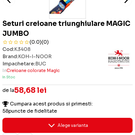
Seturi creioane triunghiulare MAGIC
JUMBO
(0.0)
(0)
Cod:
K3408
Brand:
KOH-I-NOOR
Impachetare:
BUC
In
Creioane colorate Magic
In Stoc
58,68 lei
de la
Cumpara acest produs si primesti:
58
puncte de fidelitate
Alege varianta