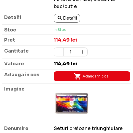
buc/cutie
Detalii
In Stoc
114,49 lei
114,49 lei
Adauga in cos
Seturi creioane triunghiulare