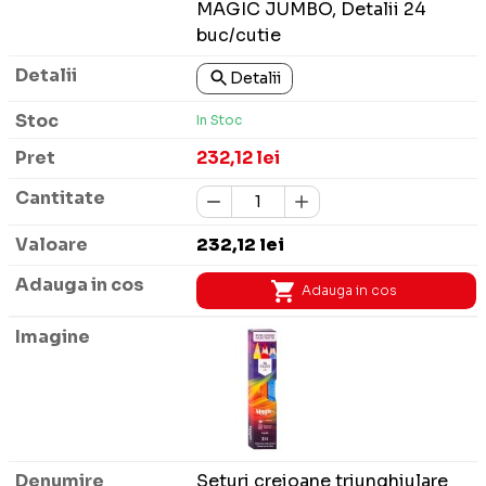
MAGIC JUMBO, Detalii 24
buc/cutie
Detalii
In Stoc
232,12 lei
232,12 lei
Adauga in cos
Seturi creioane triunghiulare