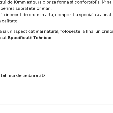
ul de 10mm asigura o priza ferma si confortabila. Mina
operirea suprafetelor mari.
 la inceput de drum in arta, compozitia speciala a acestu
 calitate.
si un aspect cat mai natural, foloseste la final un crei
nat.
Specificatii Tehnice:
, tehnici de umbrire 3D.