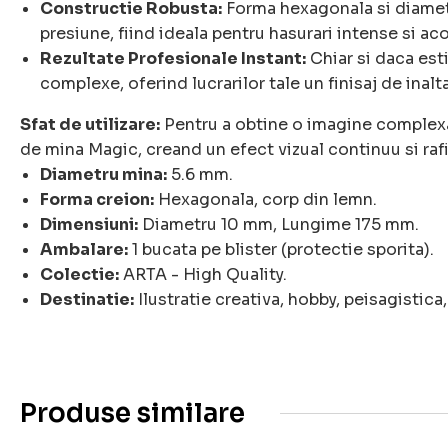
Constructie Robusta:
Forma hexagonala si diametr
presiune, fiind ideala pentru hasurari intense si ac
Rezultate Profesionale Instant:
Chiar si daca esti
complexe, oferind lucrarilor tale un finisaj de inalta
Sfat de utilizare:
Pentru a obtine o imagine complexa 
de mina Magic, creand un efect vizual continuu si rafi
Diametru mina:
5.6 mm.
Forma creion:
Hexagonala, corp din lemn.
Dimensiuni:
Diametru 10 mm, Lungime 175 mm.
Ambalare:
1 bucata pe blister (protectie sporita).
Colectie:
ARTA - High Quality.
Destinatie:
Ilustratie creativa, hobby, peisagistica
Produse similare