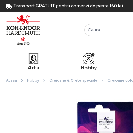
Transport GRATUIT pentru comenzi de peste 160 lei
Arta
Hobby
Acasa
Hobby
Creioane & Crete speciale
Creioane colo