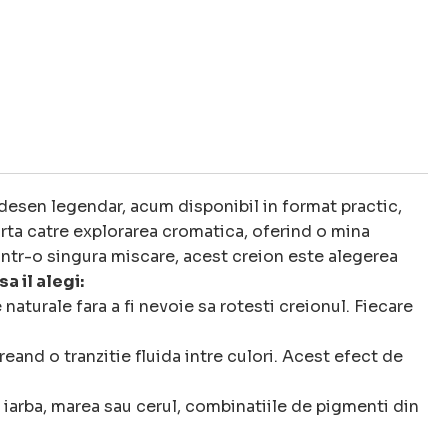
esen legendar, acum disponibil in format practic,
arta catre explorarea cromatica, oferind o mina
ntr-o singura miscare, acest creion este alegerea
sa il alegi:
aturale fara a fi nevoie sa rotesti creionul. Fiecare
eand o tranzitie fluida intre culori. Acest efect de
 iarba, marea sau cerul, combinatiile de pigmenti din