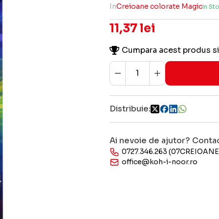
In
Creioane colorate Magic
In St
11,37 lei
Cumpara acest produs si
Distribuie:
Ai nevoie de ajutor? Conta
0727.346.263 (07CREIOANE
office@koh-i-noor.ro