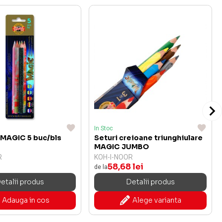
In Stoc
 MAGIC 5 buc/bls
Seturi creioane triunghiulare
MAGIC JUMBO
R
KOH-I-NOOR
58,68 lei
de la
etalii produs
Detalii produs
Adauga in cos
Alege varianta