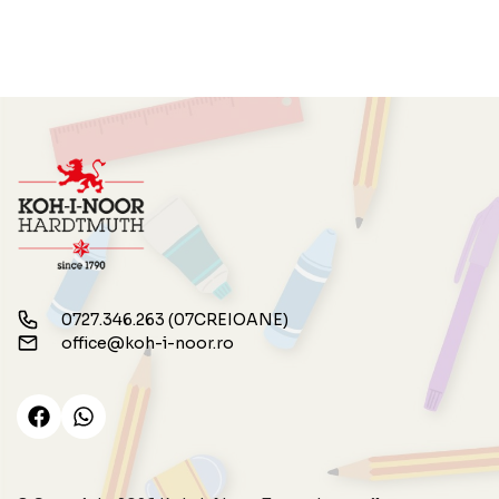
0727.346.263 (07CREIOANE)
office@koh-i-noor.ro