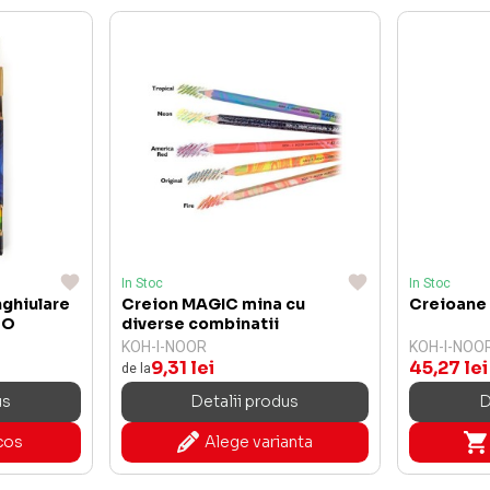
In Stoc
In Stoc
nghiulare
Creion MAGIC mina cu
Creioane
BO
diverse combinatii
KOH-I-NOOR
KOH-I-NOO
9,31 lei
45,27 lei
de la
us
Detalii produs
D
cos
Alege varianta