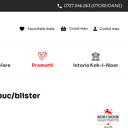
0727.346.263 (07CREIOANE)
Cosul meu
Favoritele mele
Contul meu
olare
Promotii
Istoria Koh-I-Noor
buc/blister