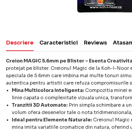
Descriere
Caracteristici
Reviews
Atasa
Creion MAGIC 5.6mm pe Blister – Esenta Creativita
protejat pe blister. Creionul Magic de la Koh-I-Noor 
speciala de 5.6mm care imbina mai multe tonuri simul
autentica pentru artistii care refuza compromisurile si
Mina Multicolora Inteligenta:
Compozitia minei est
linie capata o complexitate vizuala unica, transfor
Tranzitii 3D Automate:
Prin simpla schimbare a ung
volum ofera desenelor tale o nota tridimensionala
Ideal pentru Elemente Naturale:
Creionul Magic e
mina imita variatiile cromatice din natura, oferind