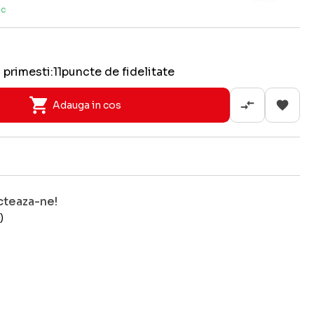
oc
 primesti:
11
puncte de fidelitate
Adauga in cos
cteaza-ne!
)