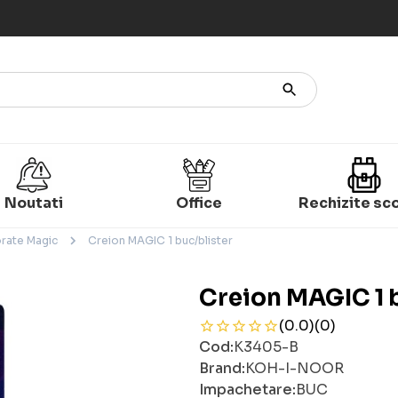
Noutati
Office
Rechizite sc
rate Magic
Creion MAGIC 1 buc/blister
Creion MAGIC 1 
(0.0)
(0)
Cod:
K3405-B
Brand:
KOH-I-NOOR
Impachetare:
BUC