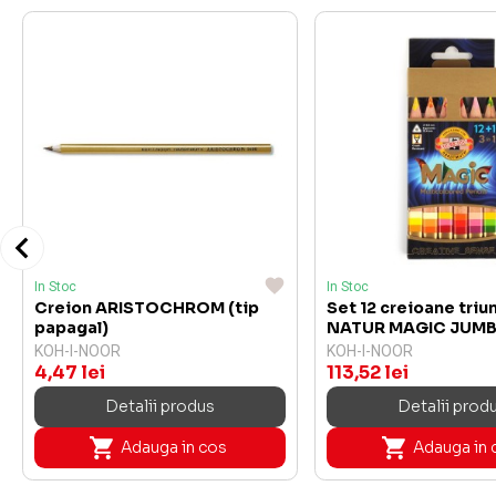
In Stoc
In Stoc
Creion ARISTOCHROM (tip
Set 12 creioane triu
papagal)
NATUR MAGIC JUM
KOH-I-NOOR
KOH-I-NOOR
4,47 lei
113,52 lei
Detalii produs
Detalii prod
Adauga in cos
Adauga in 