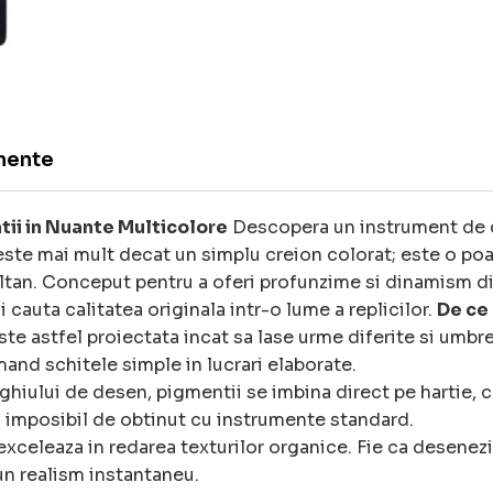
mente
tii in Nuante Multicolore
Descopera un instrument de d
este mai mult decat un simplu creion colorat; este o po
tan. Conceput pentru a oferi profunzime si dinamism di
 cauta calitatea originala intr-o lume a replicilor.
De ce 
e astfel proiectata incat sa lase urme diferite si umbre n
mand schitele simple in lucrari elaborate.
hiului de desen, pigmentii se imbina direct pe hartie, cr
, imposibil de obtinut cu instrumente standard.
xceleaza in redarea texturilor organice. Fie ca desenezi
 un realism instantaneu.